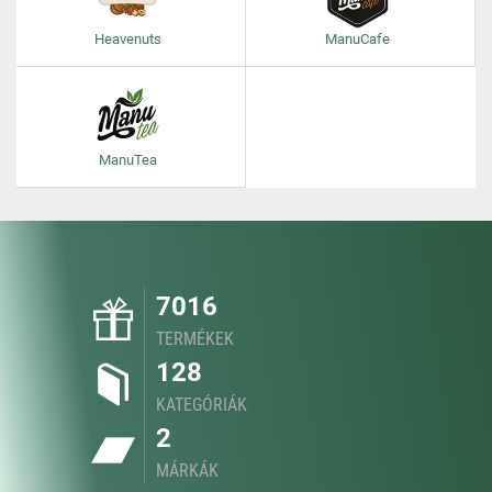
Heavenuts
ManuCafe
ManuTea
7016
TERMÉKEK
128
KATEGÓRIÁK
2
MÁRKÁK