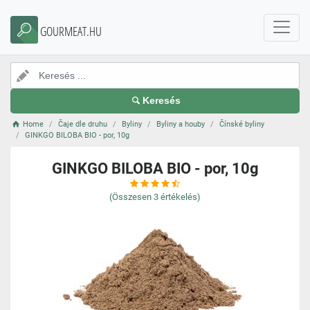
GOURMEAT.HU
Keresés
Home
Čaje dle druhu
Byliny
Byliny a houby
Čínské byliny
GINKGO BILOBA BIO - por, 10g
GINKGO BILOBA BIO - por, 10g
(Összesen
3
értékelés)