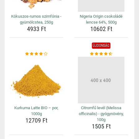
Kókuszos-rumos szimfónia -
Nigeria Origin csokoládé
gyümölcstea, 250g
lencse 64%, 500g
4933 Ft
10602 Ft
ÚJDONSÁG
Kurkuma Latte BIO – por,
Citromfű levél (Melissa
1000g
officinalis) - gyógynövény,
12709 Ft
100g
1505 Ft