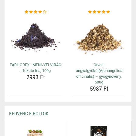
EARL GREY - MENNYEI VIRÁG
Orvosi
- fekete tea, 100g
angyalgyökér(Archangelica
2993 Ft
officinalis) – gyógynövény,
500g
5987 Ft
KEDVENC E-BOLTOK