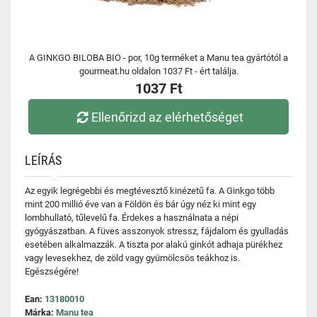
A GINKGO BILOBA BIO - por, 10g terméket a Manu tea gyártótól a
gourmeat.hu oldalon 1037 Ft - ért találja.
1037 Ft
Ellenőrizd az elérhetőséget
LEÍRÁS
Az egyik legrégebbi és megtévesztő kinézetű fa. A Ginkgo több
mint 200 millió éve van a Földön és bár úgy néz ki mint egy
lombhullató, tűlevelű fa. Érdekes a használnata a népi
gyógyászatban. A füves asszonyok stressz, fájdalom és gyulladás
esetében alkalmazzák. A tiszta por alakú ginkót adhaja pürékhez
vagy levesekhez, de zöld vagy gyümölcsös teákhoz is.
Egészségére!
Ean:
13180010
Márka:
Manu tea