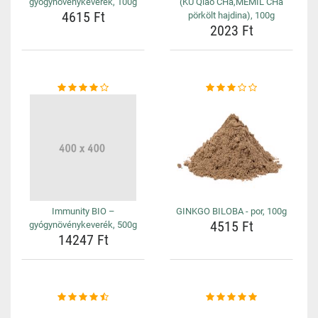
gyógynövénykeverék, 100g
(KU Qiao CHa,MEMIL CHa
4615 Ft
pörkölt hajdina), 100g
2023 Ft
Immunity BIO –
GINKGO BILOBA - por, 100g
4515 Ft
gyógynövénykeverék, 500g
14247 Ft