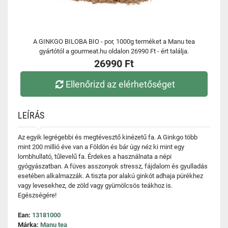
A GINKGO BILOBA BIO - por, 1000g terméket a Manu tea
gyártótól a gourmeat.hu oldalon 26990 Ft - ért találja.
26990 Ft
Ellenőrizd az elérhetőséget
LEÍRÁS
Az egyik legrégebbi és megtévesztő kinézetű fa. A Ginkgo több
mint 200 millió éve van a Földön és bár úgy néz ki mint egy
lombhullató, tűlevelű fa. Érdekes a használnata a népi
gyógyászatban. A füves asszonyok stressz, fájdalom és gyulladás
esetében alkalmazzák. A tiszta por alakú ginkót adhaja pürékhez
vagy levesekhez, de zöld vagy gyümölcsös teákhoz is.
Egészségére!
Ean:
13181000
Márka:
Manu tea