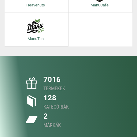
Heavenuts
ManuCafe
ManuTea
7016
TERMÉKEK
128
KATEGÓRIÁK
2
MÁRKÁK