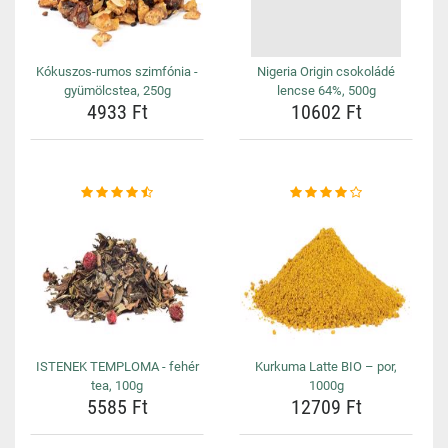
Kókuszos-rumos szimfónia -
Nigeria Origin csokoládé
gyümölcstea, 250g
lencse 64%, 500g
4933 Ft
10602 Ft
ISTENEK TEMPLOMA - fehér
Kurkuma Latte BIO – por,
tea, 100g
1000g
5585 Ft
12709 Ft