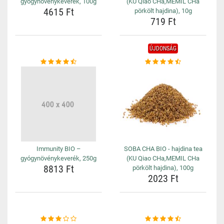
gyógynövénykeverék, 100g
(KU Qiao CHa,MEMIL CHa
4615 Ft
pörkölt hajdina), 10g
719 Ft
ÚJDONSÁG
Immunity BIO –
SOBA CHA BIO - hajdina tea
gyógynövénykeverék, 250g
(KU Qiao CHa,MEMIL CHa
8813 Ft
pörkölt hajdina), 100g
2023 Ft