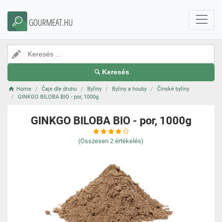
GOURMEAT.HU
Keresés
Home
Čaje dle druhu
Byliny
Byliny a houby
Čínské byliny
GINKGO BILOBA BIO - por, 1000g
GINKGO BILOBA BIO - por, 1000g
(Összesen
2
értékelés)