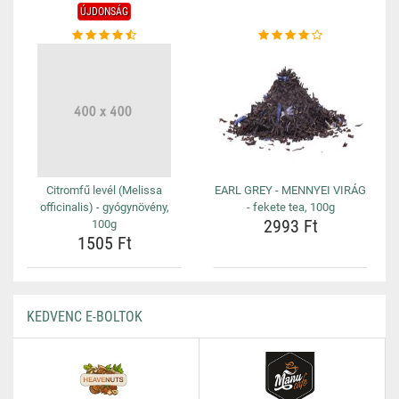
ÚJDONSÁG
Citromfű levél (Melissa
EARL GREY - MENNYEI VIRÁG
officinalis) - gyógynövény,
- fekete tea, 100g
2993 Ft
100g
1505 Ft
KEDVENC E-BOLTOK