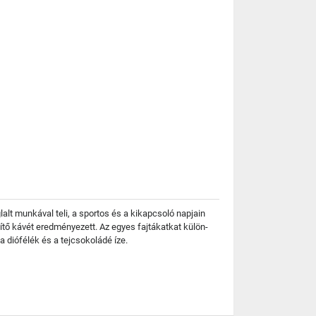
lalt munkával teli, a sportos és a kikapcsoló napjain
sítő kávét eredményezett. Az egyes fajtákatkat külön-
 diófélék és a tejcsokoládé íze.