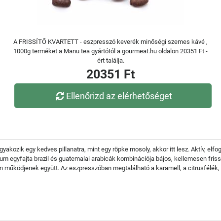
A FRISSÍTŐ KVARTETT - eszpresszó keverék minőségi szemes kávé ,
1000g terméket a Manu tea gyártótól a gourmeat.hu oldalon 20351 Ft -
ért találja.
20351 Ft
Ellenőrizd az elérhetőséget
akozik egy kedves pillanatra, mint egy röpke mosoly, akkor itt lesz. Aktív, elfog
mium egyfajta brazil és guatemalai arabicák kombinációja bájos, kellemesen fris
 működjenek együtt. Az eszpresszóban megtalálható a karamell, a citrusfélék, a