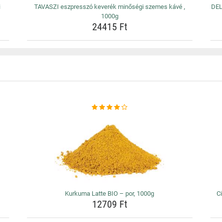
i
TAVASZI eszpresszó keverék minőségi szemes kávé ,
DEL
1000g
24415 Ft
Kurkuma Latte BIO – por, 1000g
Ci
12709 Ft