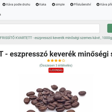
Káva podle druhu
Kaka
simple
Příslušenství
Káva pří
a
FRISSÍTŐ KVARTETT - eszpresszó keverék minőségi szemes kávé , 1000g
- eszpresszó keverék minőségi 
(Összesen
3
értékelés)
ÚJDONSÁG