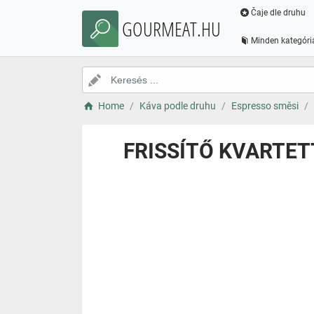
Čaje dle druhu
GOURMEAT.HU
Minden kategóri
Home
Káva podle druhu
Espresso směsi
FRISSÍTŐ KVARTETT 