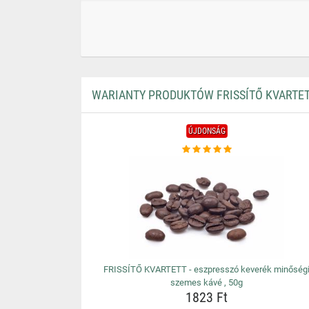
WARIANTY PRODUKTÓW FRISSÍTŐ KVARTETT
ÚJDONSÁG
FRISSÍTŐ KVARTETT - eszpresszó keverék minőség
szemes kávé , 50g
1823 Ft