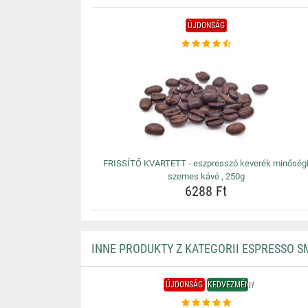
ÚJDONSÁG
FRISSÍTŐ KVARTETT - eszpresszó keverék minőség
szemes kávé , 250g
6288 Ft
INNE PRODUKTY Z KATEGORII ESPRESSO S
ÚJDONSÁG
KEDVEZMÉNY