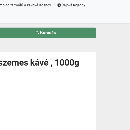
mo od farmářů a kávové legendy
Čajové legendy
Keresés
szemes kávé , 1000g