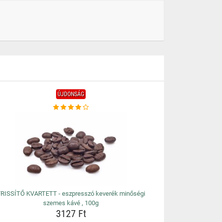
ÚJDONSÁG
FRISSÍTŐ KVARTETT - eszpresszó keverék minőségi
szemes kávé , 100g
3127 Ft