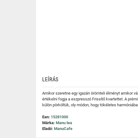
LEÍRÁS
Amikor szeretne egy igazán örömteli élményt amikor vágy
értékelni fogja a eszpresszó Frissítő kvartettet. A pré
külön pörköltük, oly módon, hogy tökéletes harmóniában
Ean:
15281000
Márka:
Manu tea
Eladó:
ManuCafe