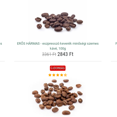
es
ERŐS HÁRMAS - eszpresszó keverék minőségi szemes
kávé, 100g
2843 Ft
3361 Ft
ÚJDONSÁG