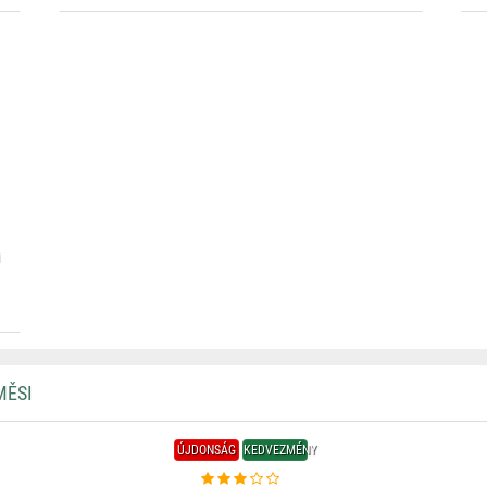
i
MĚSI
ÚJDONSÁG
KEDVEZMÉNY