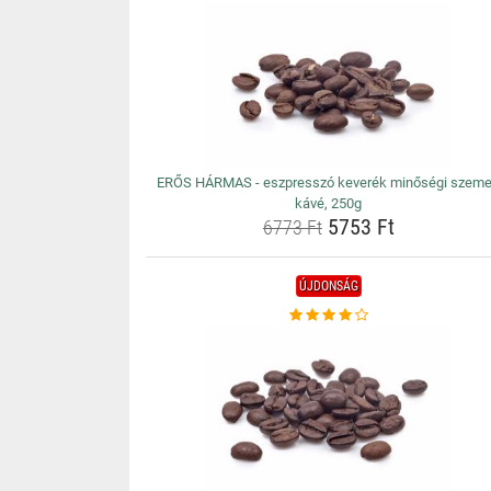
ERŐS HÁRMAS - eszpresszó keverék minőségi szem
kávé, 250g
5753 Ft
6773 Ft
ÚJDONSÁG