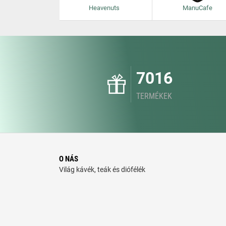
Heavenuts
ManuCafe
7016
TERMÉKEK
O NÁS
Világ kávék, teák és diófélék