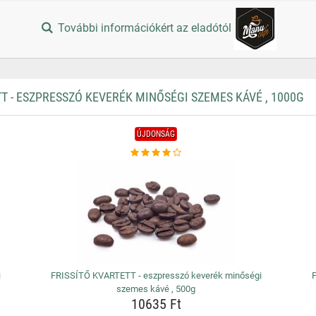
További információkért az eladótól
 - ESZPRESSZÓ KEVERÉK MINŐSÉGI SZEMES KÁVÉ , 1000G
ÚJDONSÁG
i
FRISSÍTŐ KVARTETT - eszpresszó keverék minőségi
szemes kávé , 500g
10635 Ft