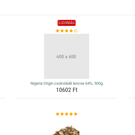
ÚJDONSÁG
Nigeria Origin csokoládé lencse 64%, 500g
10602 Ft