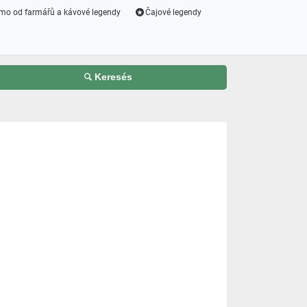
mo od farmářů a kávové legendy
Čajové legendy
Keresés