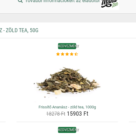
További információkért az eladótól
- ZÖLD TEA, 50G
KEDVEZMÉNY
Frissítő Ananász - zöld tea, 1000g
15903 Ft
18278 Ft
KEDVEZMÉNY