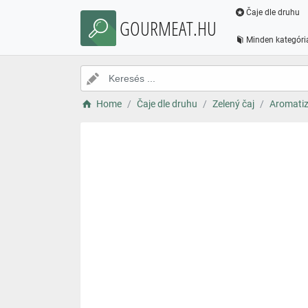
Čaje dle druhu
GOURMEAT.HU
Minden kategóri
Home
Čaje dle druhu
Zelený čaj
Aromatiz