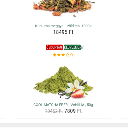
Kurkuma meggyel - zöld tea, 1000g
18495 Ft
ÚJDONSÁG
KEDVEZMÉNY
COOL MATCHA EPER - VANÍLIA , 50g
7809 Ft
10452 Ft