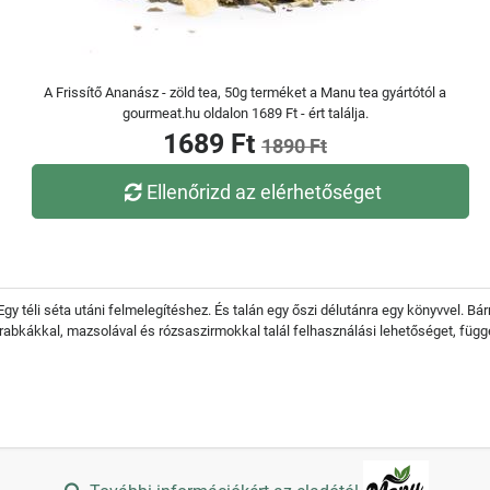
A Frissítő Ananász - zöld tea, 50g terméket a Manu tea gyártótól a
gourmeat.hu oldalon 1689 Ft - ért találja.
1689 Ft
1890 Ft
Ellenőrizd az elérhetőséget
Egy téli séta utáni felmelegítéshez. És talán egy őszi délutánra egy könyvvel. Bár
arabkákkal, mazsolával és rózsaszirmokkal talál felhasználási lehetőséget, függe