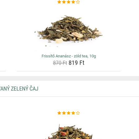
Frissítő Ananász - zöld tea, 10g
819 Ft
870 Ft
VANÝ ZELENÝ ČAJ