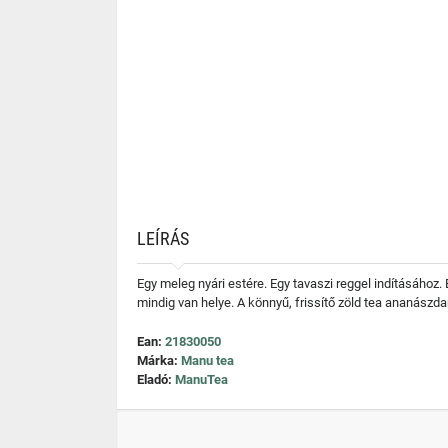
LEÍRÁS
Egy meleg nyári estére. Egy tavaszi reggel indításához. 
mindig van helye. A könnyű, frissítő zöld tea ananászd
Ean:
21830050
Márka:
Manu tea
Eladó:
ManuTea