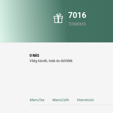
7016
TERMÉKEK
O NÁS
Világ kávék, teák és diófélék
ManuTea
ManuCafe
Heavenuts