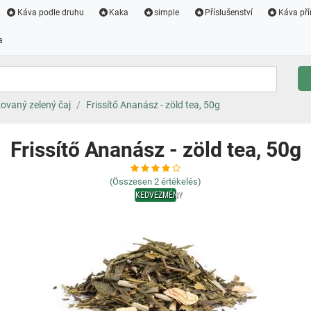
Káva podle druhu
Kaka
simple
Příslušenství
Káva pří
a
ovaný zelený čaj
Frissítő Ananász - zöld tea, 50g
Frissítő Ananász - zöld tea, 50g
(Összesen
2
értékelés)
KEDVEZMÉNY