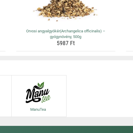
Orvosi angyalgyökér(Archangelica officinalis) –
gyógynövény, 500g
5987 Ft
ManuTea