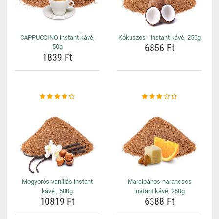
CAPPUCCINO instant kávé,
Kókuszos - instant kávé, 250g
6856 Ft
50g
1839 Ft
Mogyorós-vaníliás instant
Marcipános-narancsos
kávé , 500g
instant kávé, 250g
10819 Ft
6388 Ft