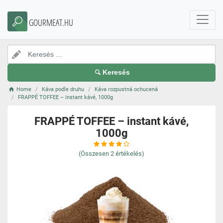
GOURMEAT.HU
Keresés
Home
Káva podle druhu
Káva rozpustná ochucená
FRAPPÉ TOFFEE – instant kávé, 1000g
FRAPPÉ TOFFEE – instant kávé,
1000g
(Összesen
2
értékelés)