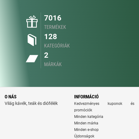
7016
TERMÉKEK
128
KATEGÓRIÁK
2
MÁRKÁK
O NÁS
INFORMÁCIÓ
Világ kávék, teák és diófélék
Kedvezményes kuponok és
promóciók
Minden kategória
Minden márka
Minden e-shop
Újdonságok