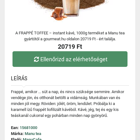
A FRAPPÉ TOFFEE – instant kávé, 1000g terméket a Manu tea
gyártótól a gourmeat.hu oldalon 20719 Ft - ért találja.
20719 Ft
Ellenőrizd az elérhetőséget
LEÍRÁS
Frappé, amikor ... süt a nap, és nincs szüksége semmire. Amikor
vendége jön, és otthonát betölti a vidámság. Munkában van és
minden jól megy. Röviden: jólét, öröm, lendület. Próbálja ki a
karamell ízű frappét liofilizált kávéból. Kávé, jég, tej és egy kis
teáskanál cukorral egy pohárban minden nap gyönyörű.
Ean:
15681000
Márka:
Manu tea
Eladó:
ManuCafe