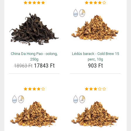
China Da Hong Pao - oolong,
Lédús barack - Cold Brew 15
250g
perc, 10g
17843 Ft
903 Ft
18963 Ft