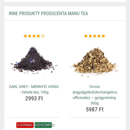
INNE PRODUKTY PRODUCENTA MANU TEA
EARL GREY - MENNYEI VIRÁG
Orvosi
- fekete tea, 100g
angyalgyökér(Archangelica
2993 Ft
officinalis) – gyógynövény,
500g
5987 Ft
ÚJDONSÁG
KEDVEZMÉNY