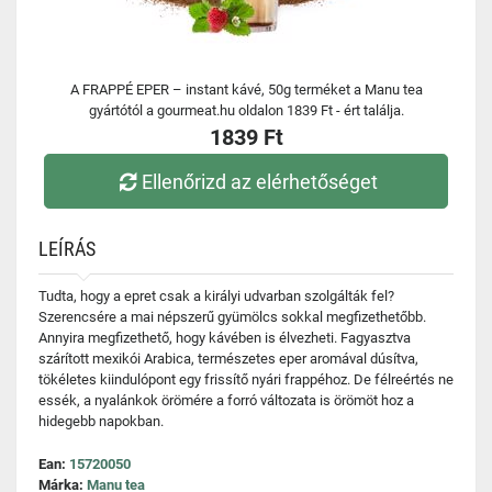
A FRAPPÉ EPER – instant kávé, 50g terméket a Manu tea
gyártótól a gourmeat.hu oldalon 1839 Ft - ért találja.
1839 Ft
Ellenőrizd az elérhetőséget
LEÍRÁS
Tudta, hogy a epret csak a királyi udvarban szolgálták fel?
Szerencsére a mai népszerű gyümölcs sokkal megfizethetőbb.
Annyira megfizethető, hogy kávében is élvezheti. Fagyasztva
szárított mexikói Arabica, természetes eper aromával dúsítva,
tökéletes kiindulópont egy frissítő nyári frappéhoz. De félreértés ne
essék, a nyalánkok örömére a forró változata is örömöt hoz a
hidegebb napokban.
Ean:
15720050
Márka:
Manu tea