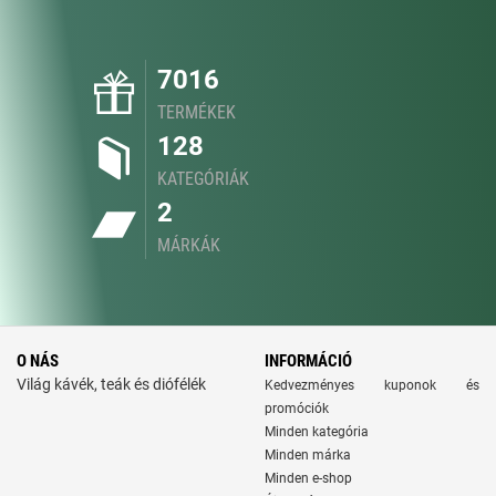
7016
TERMÉKEK
128
KATEGÓRIÁK
2
MÁRKÁK
O NÁS
INFORMÁCIÓ
Világ kávék, teák és diófélék
Kedvezményes kuponok és
promóciók
Minden kategória
Minden márka
Minden e-shop