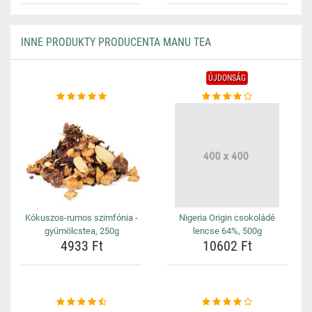
INNE PRODUKTY PRODUCENTA MANU TEA
ÚJDONSÁG
Kókuszos-rumos szimfónia -
Nigeria Origin csokoládé
gyümölcstea, 250g
lencse 64%, 500g
4933 Ft
10602 Ft