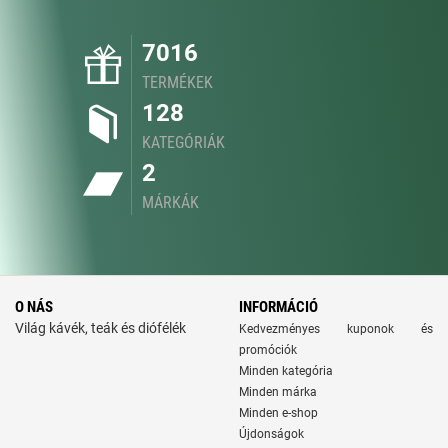
7016
TERMÉKEK
128
KATEGÓRIÁK
2
MÁRKÁK
O NÁS
INFORMÁCIÓ
Világ kávék, teák és diófélék
Kedvezményes kuponok és
promóciók
Minden kategória
Minden márka
Minden e-shop
Újdonságok