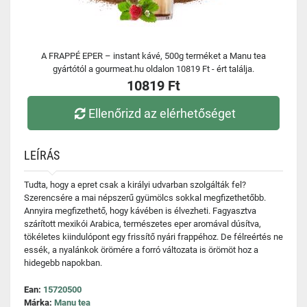
A FRAPPÉ EPER – instant kávé, 500g terméket a Manu tea
gyártótól a gourmeat.hu oldalon 10819 Ft - ért találja.
10819 Ft
Ellenőrizd az elérhetőséget
LEÍRÁS
Tudta, hogy a epret csak a királyi udvarban szolgálták fel?
Szerencsére a mai népszerű gyümölcs sokkal megfizethetőbb.
Annyira megfizethető, hogy kávében is élvezheti. Fagyasztva
szárított mexikói Arabica, természetes eper aromával dúsítva,
tökéletes kiindulópont egy frissítő nyári frappéhoz. De félreértés ne
essék, a nyalánkok örömére a forró változata is örömöt hoz a
hidegebb napokban.
Ean:
15720500
Márka:
Manu tea