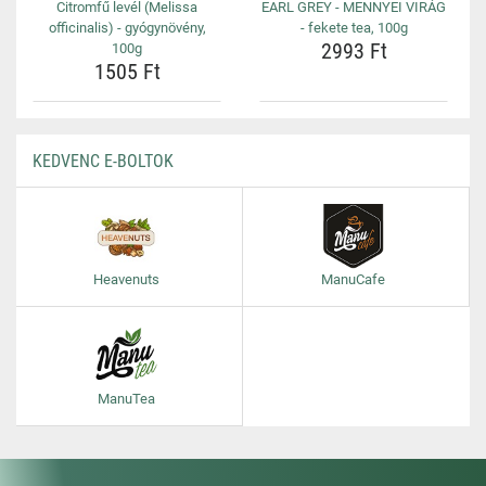
Citromfű levél (Melissa
EARL GREY - MENNYEI VIRÁG
officinalis) - gyógynövény,
- fekete tea, 100g
2993 Ft
100g
1505 Ft
KEDVENC E-BOLTOK
Heavenuts
ManuCafe
ManuTea