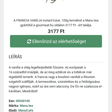
A FRANCIA VANÍLIA instant kávé, 100g terméket a Manu tea
gyártótól a gourmeat.hu oldalon 3177 Ft - ért találja.
3177 Ft
Ellenőrizd az elérhetőséget
LEÍRÁS
A vanília a világ legelterjedtebb fűszere. Az európaiak a
16.századtól imádják, de az öreg aztékok és a toltékok már
régebbtől ismerik. A francia vagy a bourbon vaníliát a Réunion
szigetről szállítják. A termesztése, szüretelése és a feldolgozása
nagyon igényes, ezért az ára sem alacsony. De Ön ne szalassza el -
kávéban, Mexikóból!
Ean:
00540100
Márka:
Manu tea
Eladó:
ManuCafe