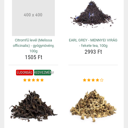
Citromfű levél (Melissa
EARL GREY - MENNYEI VIRÁG
officinalis) - gyógynövény,
- fekete tea, 100g
2993 Ft
100g
1505 Ft
ÚJDONSÁG
KEDVEZMÉNY