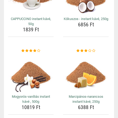
CAPPUCCINO instant kávé,
Kókuszos - instant kávé, 250g
6856 Ft
50g
1839 Ft
Mogyorós-vaníliás instant
Marcipános-narancsos
kávé , 500g
instant kávé, 250g
10819 Ft
6388 Ft