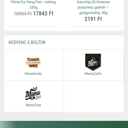
China Da Hong Pao - oolong,
Kasvirág (Echinacea
250g
purpurea) gyökér –
17843 Ft
18963 Ft
gyógynövény, 50g
2191 Ft
KEDVENC E-BOLTOK
Heavenuts
ManuCafe
ManuTea