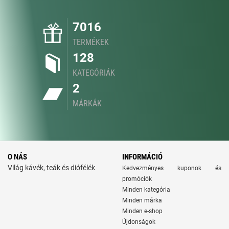
7016
TERMÉKEK
128
KATEGÓRIÁK
2
MÁRKÁK
O NÁS
INFORMÁCIÓ
Világ kávék, teák és diófélék
Kedvezményes kuponok és
promóciók
Minden kategória
Minden márka
Minden e-shop
Újdonságok