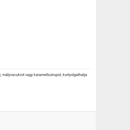
at, mályvacukrot vagy karamellszirupot, kortyolgathatja