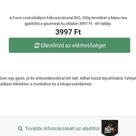
A Forró csokoládépor kókuszcukorral BIO, 250g terméket a Manu tea
gyártótól a gourmeat.hu oldalon 3997 Ft - ért találja.
3997 Ft
Ellenőrizd az elérhetőséget
en egy gyors, jó és antioxidánsokkal teli italt. Adhat hozzá tejszínhabot, fahéj
ládépor tökéletes a munkához és a kikapcsolódáshoz.
További információkért az eladótól