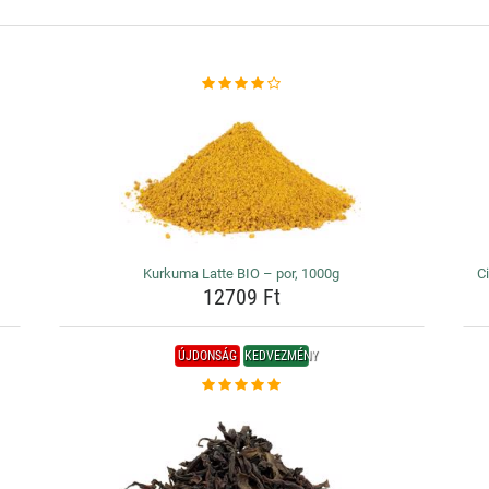
Kurkuma Latte BIO – por, 1000g
Ci
12709 Ft
ÚJDONSÁG
KEDVEZMÉNY