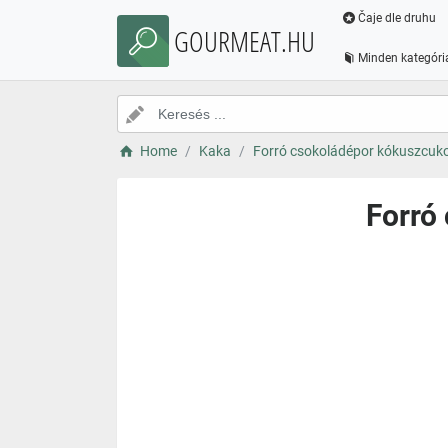
Čaje dle druhu
GOURMEAT.HU
Minden kategóri
Home
Kaka
Forró csokoládépor kókuszcuko
Forró