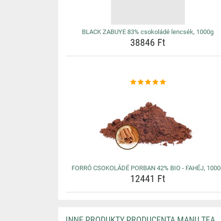
BLACK ZABUYE 83% csokoládé lencsék, 1000g
38846 Ft
FORRÓ CSOKOLÁDÉ PORBAN 42% BIO - FAHÉJ, 1000
12441 Ft
INNE PRODUKTY PRODUCENTA MANU TEA