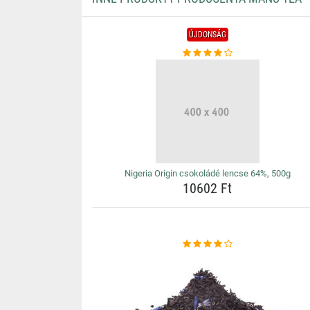
ÚJDONSÁG
Nigeria Origin csokoládé lencse 64%, 500g
10602 Ft