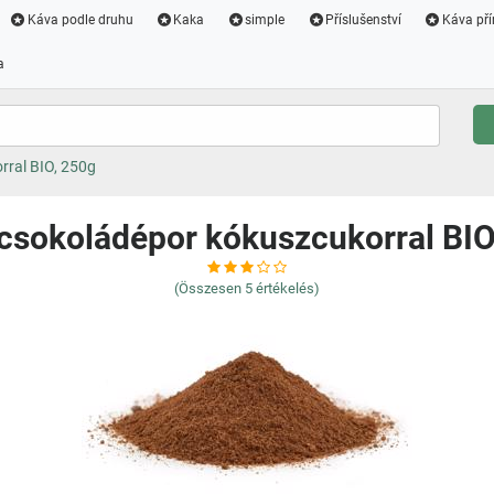
Káva podle druhu
Kaka
simple
Příslušenství
Káva pří
a
rral BIO, 250g
 csokoládépor kókuszcukorral BIO
(Összesen
5
értékelés)