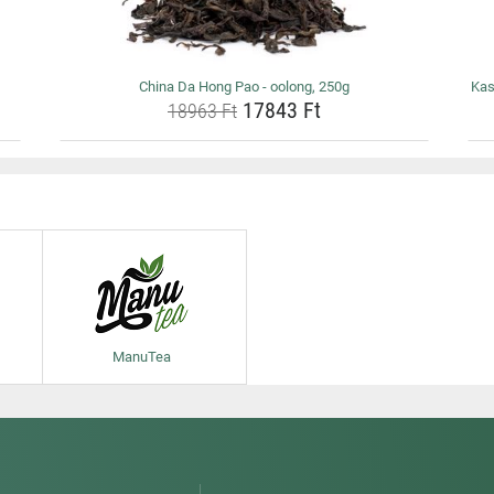
China Da Hong Pao - oolong, 250g
Kas
17843 Ft
18963 Ft
ManuTea