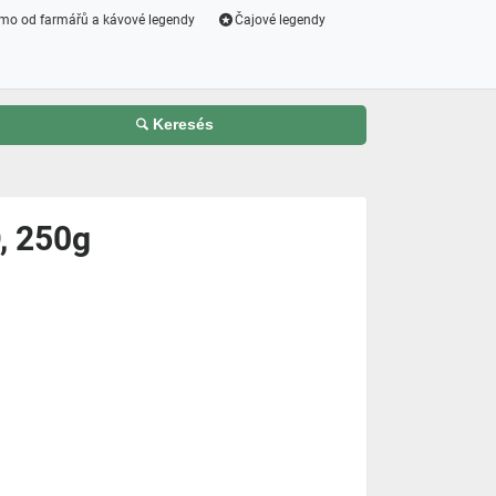
mo od farmářů a kávové legendy
Čajové legendy
Keresés
, 250g