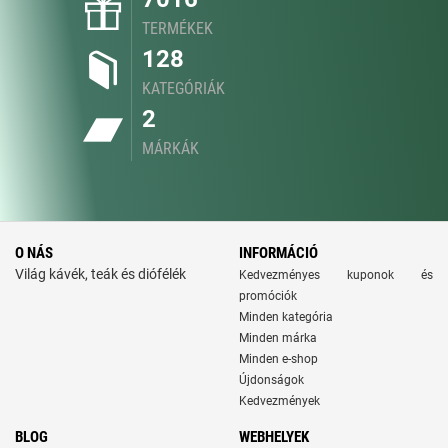
TERMÉKEK
128
KATEGÓRIÁK
2
MÁRKÁK
O NÁS
INFORMÁCIÓ
Világ kávék, teák és diófélék
Kedvezményes kuponok és
promóciók
Minden kategória
Minden márka
Minden e-shop
Újdonságok
Kedvezmények
BLOG
WEBHELYEK