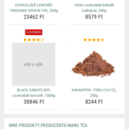
CSOKOLÁDÉ LENCSÉK
Fehér csokoládé liofizált
TANZANIE ORIGIN 75%, 500g
málnával, 250g
23462 Ft
8579 Ft
ÚJDONSÁG
BLACK ZABUYE 83%
KAKAÓPOR - PERU (10/12),
csokoládé lencsék, 1000g
250g
38846 Ft
8244 Ft
INNE PRODUKTY PRODUCENTA MANU TEA