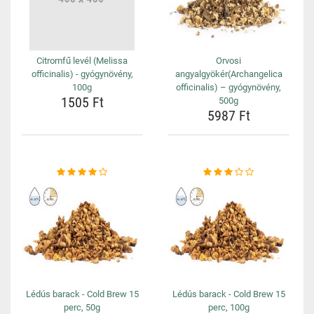
Citromfű levél (Melissa
Orvosi
officinalis) - gyógynövény,
angyalgyökér(Archangelica
100g
officinalis) – gyógynövény,
1505 Ft
500g
5987 Ft
Lédús barack - Cold Brew 15
Lédús barack - Cold Brew 15
perc, 50g
perc, 100g