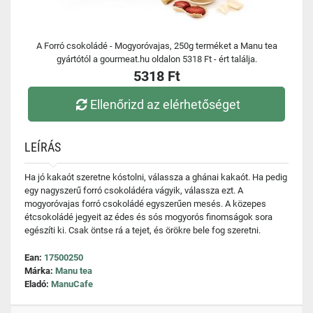
A Forró csokoládé - Mogyoróvajas, 250g terméket a Manu tea
gyártótól a gourmeat.hu oldalon 5318 Ft - ért találja.
5318 Ft
Ellenőrizd az elérhetőséget
LEÍRÁS
Ha jó kakaót szeretne kóstolni, válassza a ghánai kakaót. Ha pedig
egy nagyszerű forró csokoládéra vágyik, válassza ezt. A
mogyoróvajas forró csokoládé egyszerűen mesés. A közepes
étcsokoládé jegyeit az édes és sós mogyorós finomságok sora
egészíti ki. Csak öntse rá a tejet, és örökre bele fog szeretni.
Ean:
17500250
Márka:
Manu tea
Eladó:
ManuCafe