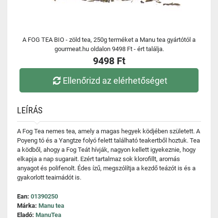
A FOG TEA BIO - zöld tea, 250g terméket a Manu tea gyártótól a
gourmeat.hu oldalon 9498 Ft - ért találja.
9498 Ft
Ellenőrizd az elérhetőséget
LEÍRÁS
A Fog Tea nemes tea, amely a magas hegyek ködjében született. A
Poyeng tó és a Yangtze folyó felett található teakertből hoztuk. Tea
a ködből, ahogy a Fog Teát hívják, nagyon kellett igyekeznie, hogy
elkapja a nap sugarait. Ezért tartalmaz sok klorofillt, aromás
anyagot és polifenolt. Édes ízű, megszólítja a kezdő teázót is és a
gyakorlott teaimádót is.
Ean:
01390250
Márka:
Manu tea
Eladó:
ManuTea