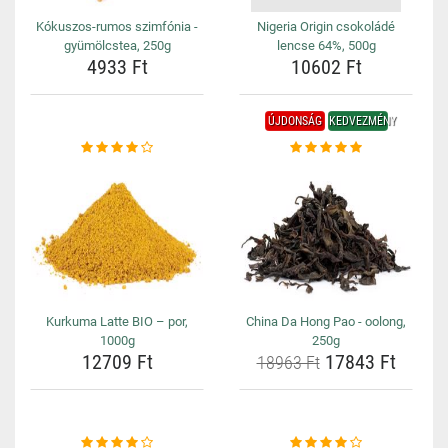
Kókuszos-rumos szimfónia -
Nigeria Origin csokoládé
gyümölcstea, 250g
lencse 64%, 500g
4933 Ft
10602 Ft
ÚJDONSÁG
KEDVEZMÉNY
Kurkuma Latte BIO – por,
China Da Hong Pao - oolong,
1000g
250g
12709 Ft
17843 Ft
18963 Ft