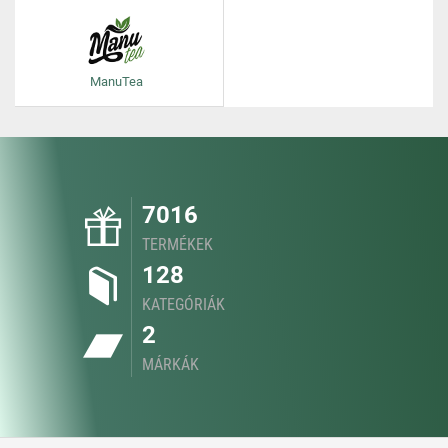
ManuTea
7016
TERMÉKEK
128
KATEGÓRIÁK
2
MÁRKÁK