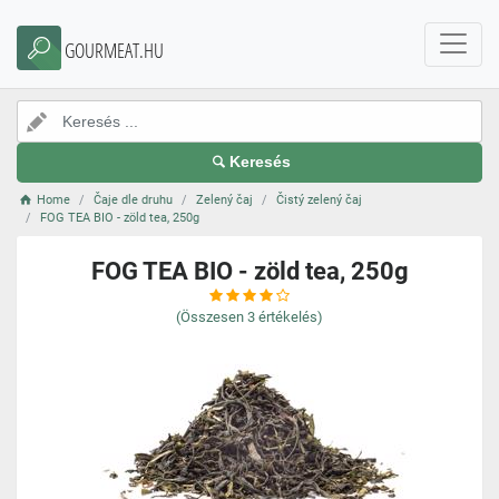
GOURMEAT.HU
Keresés
Home
Čaje dle druhu
Zelený čaj
Čistý zelený čaj
FOG TEA BIO - zöld tea, 250g
FOG TEA BIO - zöld tea, 250g
(Összesen
3
értékelés)