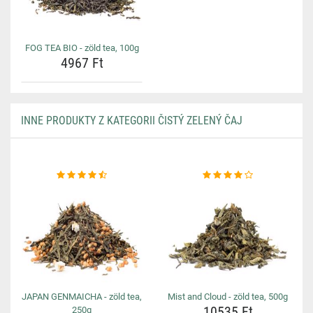
FOG TEA BIO - zöld tea, 100g
4967 Ft
INNE PRODUKTY Z KATEGORII ČISTÝ ZELENÝ ČAJ
JAPAN GENMAICHA - zöld tea,
Mist and Cloud - zöld tea, 500g
10535 Ft
250g