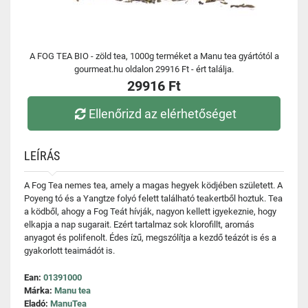
A FOG TEA BIO - zöld tea, 1000g terméket a Manu tea gyártótól a
gourmeat.hu oldalon 29916 Ft - ért találja.
29916 Ft
Ellenőrizd az elérhetőséget
LEÍRÁS
A Fog Tea nemes tea, amely a magas hegyek ködjében született. A
Poyeng tó és a Yangtze folyó felett található teakertből hoztuk. Tea
a ködből, ahogy a Fog Teát hívják, nagyon kellett igyekeznie, hogy
elkapja a nap sugarait. Ezért tartalmaz sok klorofillt, aromás
anyagot és polifenolt. Édes ízű, megszólítja a kezdő teázót is és a
gyakorlott teaimádót is.
Ean:
01391000
Márka:
Manu tea
Eladó:
ManuTea