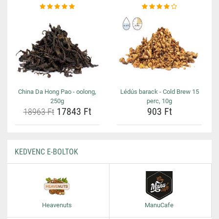
China Da Hong Pao - oolong,
Lédús barack - Cold Brew 15
250g
perc, 10g
17843 Ft
903 Ft
18963 Ft
KEDVENC E-BOLTOK
Heavenuts
ManuCafe