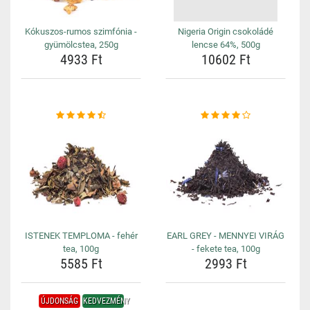
Kókuszos-rumos szimfónia -
Nigeria Origin csokoládé
gyümölcstea, 250g
lencse 64%, 500g
4933 Ft
10602 Ft
ISTENEK TEMPLOMA - fehér
EARL GREY - MENNYEI VIRÁG
tea, 100g
- fekete tea, 100g
5585 Ft
2993 Ft
ÚJDONSÁG
KEDVEZMÉNY