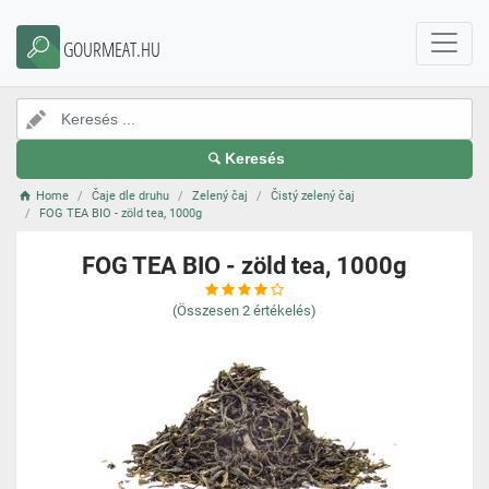
GOURMEAT.HU
Keresés
Home
Čaje dle druhu
Zelený čaj
Čistý zelený čaj
FOG TEA BIO - zöld tea, 1000g
FOG TEA BIO - zöld tea, 1000g
(Összesen
2
értékelés)