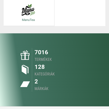
ManuTea
7016
TERMÉKEK
128
KATEGÓRIÁK
2
MÁRKÁK