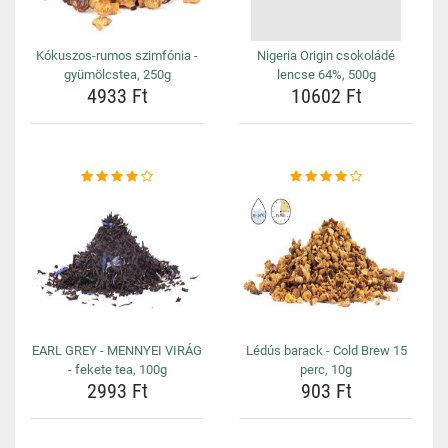
Kókuszos-rumos szimfónia -
Nigeria Origin csokoládé
gyümölcstea, 250g
lencse 64%, 500g
4933 Ft
10602 Ft
EARL GREY - MENNYEI VIRÁG
Lédús barack - Cold Brew 15
- fekete tea, 100g
perc, 10g
2993 Ft
903 Ft