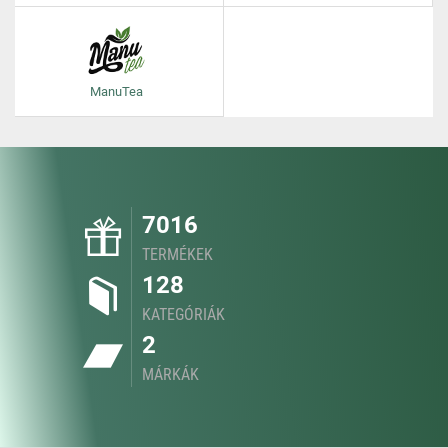
ManuTea
7016
TERMÉKEK
128
KATEGÓRIÁK
2
MÁRKÁK