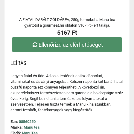
A FIATAL DARÁLT ZÖLDÁRPA, 250g terméket a Manu tea
gyártótól a gourmeat.hu oldalon 5167 Ft - ért találja.
5167 Ft
Ellenőrizd az elérhetőséget
LEÍRÁS
Legyen fiatal és üde. Adjon a testének antioxidánsokat,
vitaminokat és ásványi anyagokat. Kétszer naponta két kanál fiatal
búzafű naponta ezt könnyen teljesítheti. A következő ún.
szuperélelmiszer természetesen nem garancia a boldogságra száz
éves korig. Segít beindítani a természetes folyamatokat a
szervezetben. Teljesen tiszta termék a Manu kínálatunkban,
semmi ízesítők, festékanyagok vagy kiegészítők.
Ean:
08560250
Márka:
Manu tea
Eladó:
ManuTea