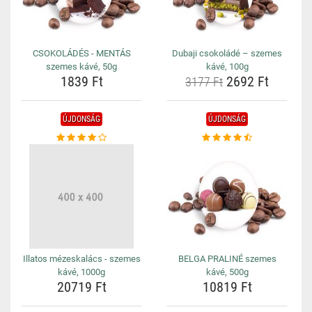
CSOKOLÁDÉS - MENTÁS
Dubaji csokoládé – szemes
szemes kávé, 50g
kávé, 100g
1839 Ft
2692 Ft
3177 Ft
ÚJDONSÁG
ÚJDONSÁG
Illatos mézeskalács - szemes
BELGA PRALINÉ szemes
kávé, 1000g
kávé, 500g
20719 Ft
10819 Ft