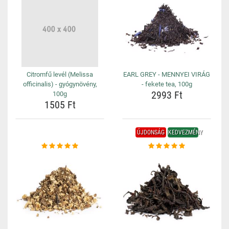
Citromfű levél (Melissa
EARL GREY - MENNYEI VIRÁG
officinalis) - gyógynövény,
- fekete tea, 100g
2993 Ft
100g
1505 Ft
ÚJDONSÁG
KEDVEZMÉNY