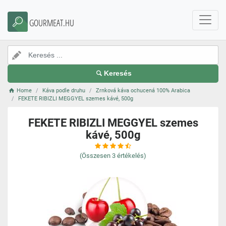
GOURMEAT.HU
Keresés
Home
Káva podle druhu
Zrnková káva ochucená 100% Arabica
FEKETE RIBIZLI MEGGYEL szemes kávé, 500g
FEKETE RIBIZLI MEGGYEL szemes
kávé, 500g
(Összesen
3
értékelés)