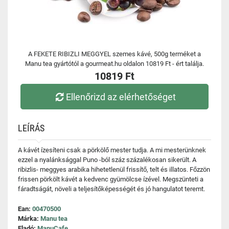
A FEKETE RIBIZLI MEGGYEL szemes kávé, 500g terméket a
Manu tea gyártótól a gourmeat.hu oldalon 10819 Ft - ért találja.
10819 Ft
Ellenőrizd az elérhetőséget
LEÍRÁS
A kávét ízesíteni csak a pörkölő mester tudja. A mi mesterünknek
ezzel a nyalánksággal Puno -ból száz százalékosan sikerült. A
ribizlis- meggyes arabika hihetetlenül frissítő, telt és illatos. Főzzön
frissen pörkölt kávét a kedvenc gyümölcse ízével. Megszünteti a
fáradtságát, növeli a teljesítőképességét és jó hangulatot teremt.
Ean:
00470500
Márka:
Manu tea
Eladó:
ManuCafe