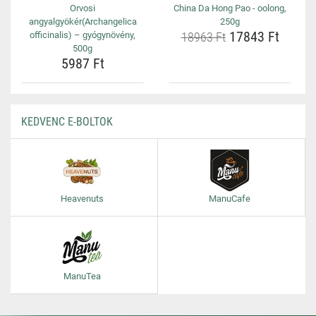
Orvosi
China Da Hong Pao - oolong,
angyalgyökér(Archangelica
250g
17843 Ft
officinalis) – gyógynövény,
18963 Ft
500g
5987 Ft
KEDVENC E-BOLTOK
Heavenuts
ManuCafe
ManuTea