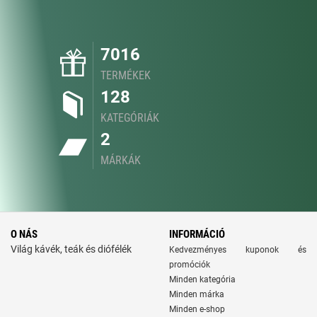
7016
TERMÉKEK
128
KATEGÓRIÁK
2
MÁRKÁK
O NÁS
INFORMÁCIÓ
Világ kávék, teák és diófélék
Kedvezményes kuponok és
promóciók
Minden kategória
Minden márka
Minden e-shop