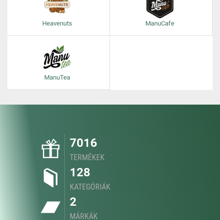
Heavenuts
ManuCafe
ManuTea
7016
TERMÉKEK
128
KATEGÓRIÁK
2
MÁRKÁK