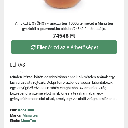
A FEKETE GYÖNGY - virágzó tea, 1000g terméket a Manu tea
gyártótól a gourmeat.hu oldalon 74548 Ft - ért találja.
74548 Ft
Ellenőrizd az elérhetőséget
LEÍRÁS
Minden kézzel kötött golyócskában ennek a kivételes teának egy
kis varázslata rejtőzik. Dobja forró vízbe, és lassan kibontakozik
egy lenyűgöző rózsaszín-vörös virágbimbó. Az amaránt virág
közvetlenül a szeme előtt nyílik ki, és a teáskannában egy
gyönyörű kompozíciót alkot, amely egy víz alatti virágra emlékeztet.
Ean:
02231000
Márka:
Manu tea
Eladó:
ManuTea