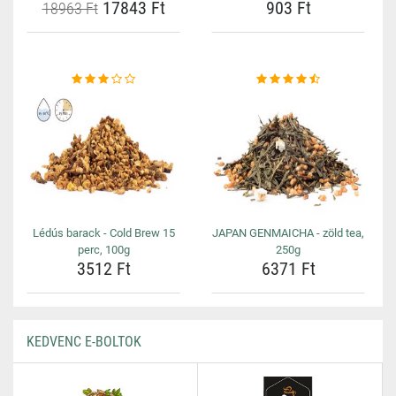
17843 Ft
903 Ft
18963 Ft
Lédús barack - Cold Brew 15
JAPAN GENMAICHA - zöld tea,
perc, 100g
250g
3512 Ft
6371 Ft
KEDVENC E-BOLTOK