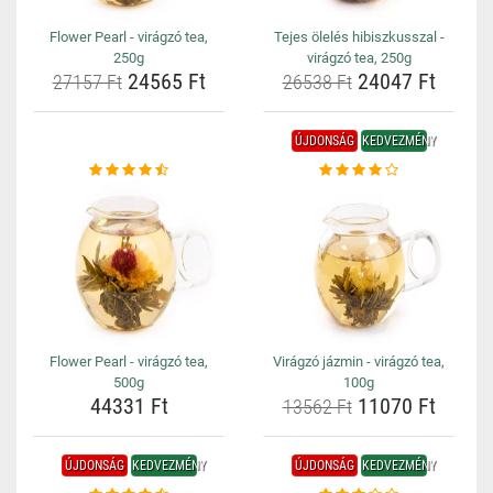
Flower Pearl - virágzó tea,
Tejes ölelés hibiszkusszal -
250g
virágzó tea, 250g
24565 Ft
24047 Ft
27157 Ft
26538 Ft
ÚJDONSÁG
KEDVEZMÉNY
Flower Pearl - virágzó tea,
Virágzó jázmin - virágzó tea,
500g
100g
44331 Ft
11070 Ft
13562 Ft
ÚJDONSÁG
KEDVEZMÉNY
ÚJDONSÁG
KEDVEZMÉNY