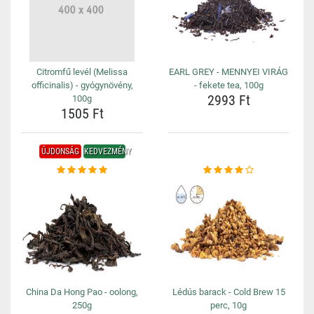
Citromfű levél (Melissa
EARL GREY - MENNYEI VIRÁG
officinalis) - gyógynövény,
- fekete tea, 100g
2993 Ft
100g
1505 Ft
ÚJDONSÁG
KEDVEZMÉNY
China Da Hong Pao - oolong,
Lédús barack - Cold Brew 15
250g
perc, 10g