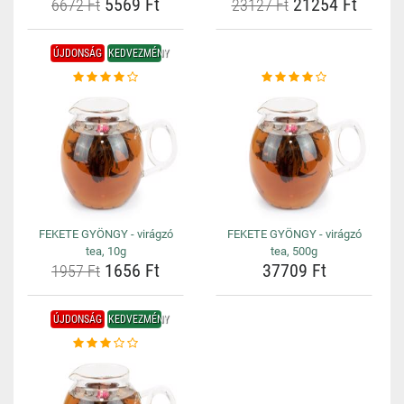
5569 Ft
21254 Ft
6672 Ft
23127 Ft
ÚJDONSÁG
KEDVEZMÉNY
FEKETE GYÖNGY - virágzó
FEKETE GYÖNGY - virágzó
tea, 10g
tea, 500g
1656 Ft
37709 Ft
1957 Ft
ÚJDONSÁG
KEDVEZMÉNY