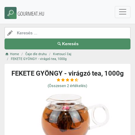
GOURMEAT.HU
Keresés
Home
Čaje dle druhu
Kvetoucí čaj
FEKETE GYÖNGY - virágzó tea, 1000g
FEKETE GYÖNGY - virágzó tea, 1000g
(Összesen
2
értékelés)