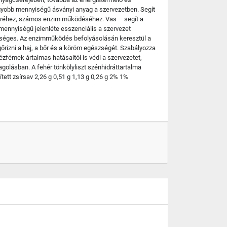
agyobb mennyiségű ásványi anyag a szervezetben. Segít
cseréhez, számos enzim működéséhez. Vas – segít a
 mennyiségű jelenléte esszenciális a szervezet
éges. Az enzimműködés befolyásolásán keresztül a
rizni a haj, a bőr és a köröm egészségét. Szabályozza
zfémek ártalmas hatásaitól is védi a szervezetet,
agolásban. A fehér tönkölyliszt szénhidráttartalma
ett zsírsav 2,26 g 0,51 g 1,13 g 0,26 g 2% 1%