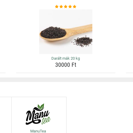
Darált mák 20 kg
30000 Ft
ManuTea