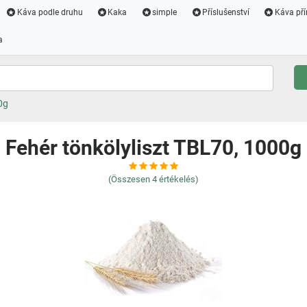
Káva podle druhu
Kaka
simple
Příslušenství
Káva pří
a
0g
Fehér tönkölyliszt TBL70, 1000g
(Összesen
4
értékelés)