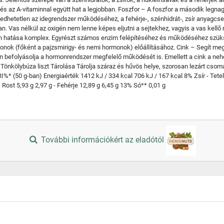
 és az A-vitaminnal együtt hat a legjobban. Foszfor – A foszfor a második legn
gedhetetlen az idegrendszer működéséhez, a fehérje-, szénhidrát-, zsír anyag
n. Vas nélkül az oxigén nem lenne képes eljutni a sejtekhez, vagyis a vas kellő
hatása komplex. Egyrészt számos enzim felépítéséhez és működéséhez szüks
k (főként a pajzsmirigy- és nemi hormonok) előállításához. Cink – Segít megő
n befolyásolja a hormonrendszer megfelelő működését is. Emellett a cink a nehé
 Tönkölybúza liszt Tárolása Tárolja száraz és hűvös helye, szorosan lezárt csom
* (50 g-ban) Energiaérték 1412 kJ / 334 kcal 706 kJ / 167 kcal 8% Zsír - Tetelít
 Rost 5,93 g 2,97 g - Fehérje 12,89 g 6,45 g 13% Só** 0,01 g
További információkért az eladótól