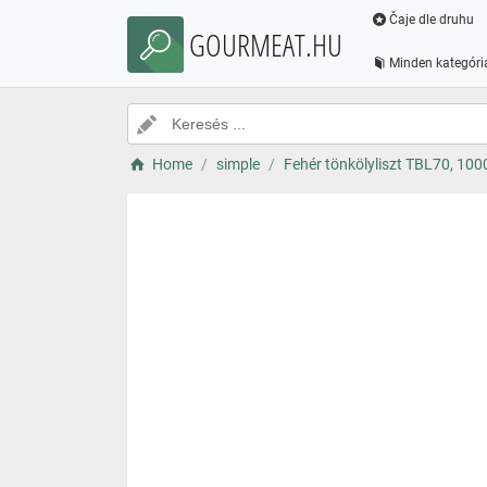
Čaje dle druhu
GOURMEAT.HU
Minden kategóri
Home
simple
Fehér tönkölyliszt TBL70, 100