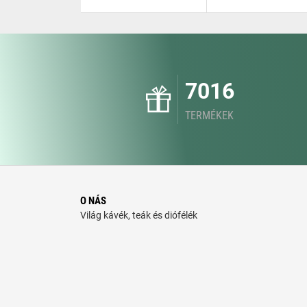
7016
TERMÉKEK
O NÁS
Világ kávék, teák és diófélék