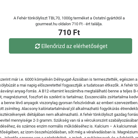
A Fehér tönkölyliszt TBL70, 1000g terméket a Ostatní gyártótól a
gourmeat.hu oldalon 710 Ft - ért találja.
710 Ft
Ellenőrizd az elérhetőséget
szerint már i.e. 6000 környékén Délnyugat-Ázsiában is termesztették, egészen a 
lybúzát a mai napig előszeretettel fogyasztják a tudatosan étkezők. A fehér tön
ásványi anyag-forrás. A B12-vitamint leszámítva megtalálható benne a teljes B-vi
ot, magnéziumot, foszfort és szelént is tartalmaz. Esszenciális zsírtartalma kedv
 a benne lévő anyagok viszonylag gyorsan felszívódnak az emberi szervezetben
tt zsírréteg. Alacsony kalóriatartalmával jól alkalmazható fogyókúrás étrendekbe
lisztérzékenyek diétájában nem alkalmazható. A fehér tönkölyliszt gazdag forr
bevitel mennyisége 2-3 gramm. Szükség van rá a vércukorszint szabályozásában,
déséhez, és számos enzim normális működéséhez is. Kalcium – A kalciumnak a 
tőségében, az izom összehúzódásban, sőt még a véralvadásban is. Magnézium –
 Jelentős szerepe van a szénhidrátok, a zsírok, a nukleinsavak és a fehérjék 