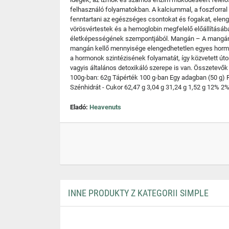
felhasználó folyamatokban. A kalciummal, a foszforral
fenntartani az egészséges csontokat és fogakat, elen
vörösvértestek és a hemoglobin megfelelő előállításába
életképességének szempontjából. Mangán – A mangán 
mangán kellő mennyisége elengedhetetlen egyes hormono
a hormonok szintézisének folyamatát, így közvetett úto
vagyis általános detoxikáló szerepe is van. Összetevők
100g-ban: 62g Tápérték 100 g-ban Egy adagban (50 g) RI%
Szénhidrát - Cukor 62,47 g 3,04 g 31,24 g 1,52 g 12% 2%
Eladó:
Heavenuts
INNE PRODUKTY Z KATEGORII SIMPLE