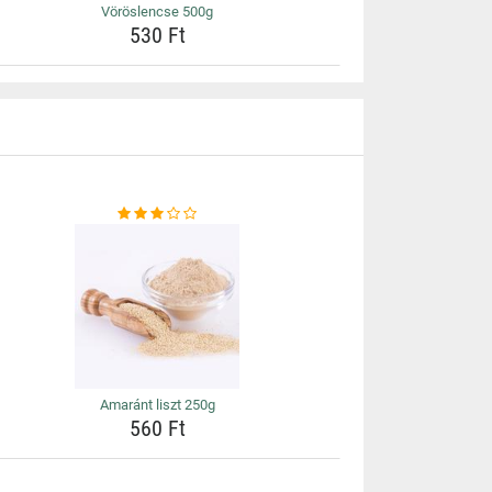
Vöröslencse 500g
530 Ft
Amaránt liszt 250g
560 Ft