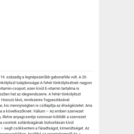
19. századig a legnépszerűbb gabonaféle volt. A 20.
kölyliszt tulajdonságai A fehér tönkölylisztnek nagyon
tamin-csoport, ezen kívül E-vitamin tartalma is
ezően hat az idegrendszerre. A fehér tönkölyliszt
. Hosszú távú, rendszeres fogyasztásával
, kis mennyiségben is csillapítja az éhségérzetet. Arra
ása a következőknek: Kálium – Az emberi szervezet
 illetve anyagcseréje szorosan kötődik a szervezet
csontok szilárdságának biztosításán kívül
 segít csökkenteni a fáradtságot, kimerültséget. Az
anyagcseréjében, továbbá az energiatermelő és –