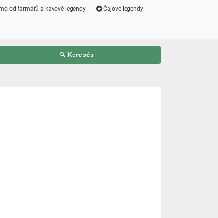
mo od farmářů a kávové legendy
Čajové legendy
Keresés