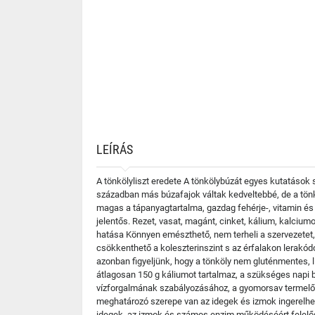
LEÍRÁS
A tönkölyliszt eredete A tönkölybúzát egyes kutatások 
században más búzafajok váltak kedveltebbé, de a tönkö
magas a tápanyagtartalma, gazdag fehérje-, vitamin és 
jelentős. Rezet, vasat, magánt, cinket, kálium, kalcium
hatása Könnyen emészthető, nem terheli a szervezetet,
csökkenthető a koleszterinszint s az érfalakon lerakódo
azonban figyeljünk, hogy a tönköly nem gluténmentes, 
átlagosan 150 g káliumot tartalmaz, a szükséges napi 
vízforgalmának szabályozásához, a gyomorsav termelő
meghatározó szerepe van az idegek és izmok ingerelhe
idegek, az izmok és számos enzim működéséért felelős.