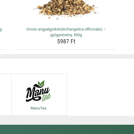
0g
Orvosi angyalgyökér(Archangelica officinalis) –
gyógynövény, 500g
5987 Ft
ManuTea