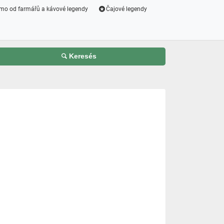
mo od farmářů a kávové legendy
Čajové legendy
Keresés