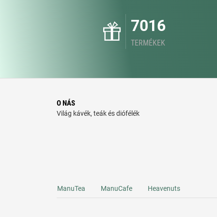
7016
TERMÉKEK
O NÁS
Világ kávék, teák és diófélék
ManuTea
ManuCafe
Heavenuts