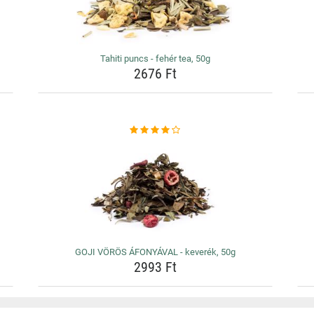
Tahiti puncs - fehér tea, 50g
2676 Ft
GOJI VÖRÖS ÁFONYÁVAL - keverék, 50g
2993 Ft