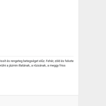
sít és rengeteg betegséget elűz. Fehér, zöld és fekete
rülni a jázmin illatának, a rózsának, a meggy friss