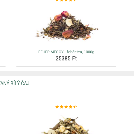
FEHÉR MEGGY - fehér tea, 1000g
25385 Ft
ANÝ BÍLÝ ČAJ