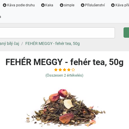
Káva podle druhu
Kaka
simple
Příslušenství
Káva pří
a
ný bílý čaj
FEHÉR MEGGY - fehér tea, 50g
FEHÉR MEGGY - fehér tea, 50g
(Összesen
2
értékelés)