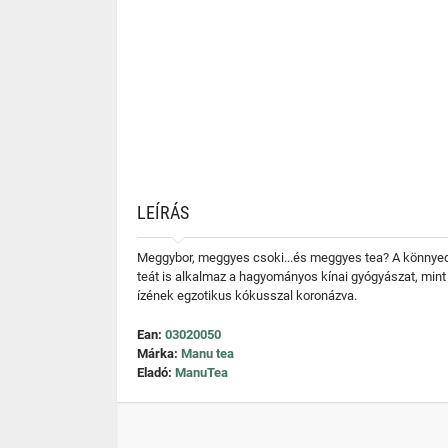
LEÍRÁS
Meggybor, meggyes csoki...és meggyes tea? A könnyed é
teát is alkalmaz a hagyományos kínai gyógyászat, mint a 
ízének egzotikus kókusszal koronázva.
Ean:
03020050
Márka:
Manu tea
Eladó:
ManuTea