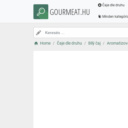
Čaje dle druhu
GOURMEAT.HU
Minden kategóri
Home
Čaje dle druhu
Bílý čaj
Aromatizova