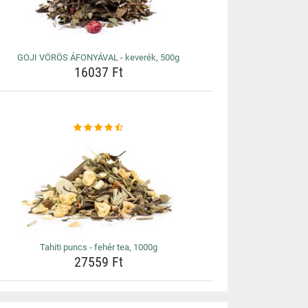
GOJI VÖRÖS ÁFONYÁVAL - keverék, 500g
16037 Ft
Tahiti puncs - fehér tea, 1000g
27559 Ft