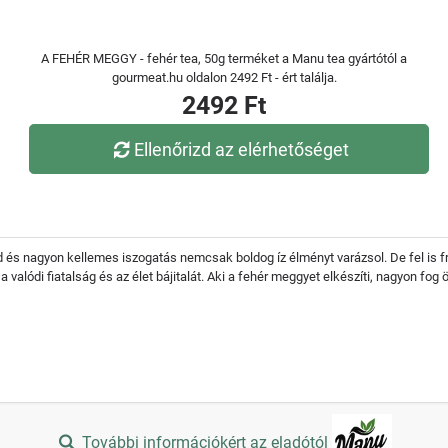
A FEHÉR MEGGY - fehér tea, 50g terméket a Manu tea gyártótól a
gourmeat.hu oldalon 2492 Ft - ért találja.
2492 Ft
Ellenőrizd az elérhetőséget
s nagyon kellemes iszogatás nemcsak boldog íz élményt varázsol. De fel is fris
valódi fiatalság és az élet bájitalát. Aki a fehér meggyet elkészíti, nagyon fog ö
További információkért az eladótól