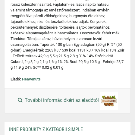
rossz koleszterinszintet. Fájdalom- és lázcsillapító hatású,
valamint támogatja az emésztőrendszert. Indiában enyhén
megpörkölve párolt zöldségekhez, burgonyás ételekhez,
tojásételekhez, rizs- és tésztaételekhez adják. Kenyerek,
péksütemények díszítésére, töltésére, sajtok bevonatához,
szószok alapanyagaként is használatos. Összetevők: fehér mák
Tárolása: Tárolja száraz, hűvös helyen, szorosan lezárt
csomagolásban. Tápérték 100 g-ban Egy adagban (50 g) RI%* (50
g-ban) Energiaérték 2263 kJ / 539 kcal 1131 kJ / 169 kcal 13% Zsír
- Telített zsírsav 42,9 g 5,5 g 21,5 g 2,8 g 31% 14% Szénhidrát -
Cukor 4,2 g 3,2 g 2,1 g 1,6 g 1% 2% Rost 20,5 g 10,3 g - Fehérje 23,7
g 11,9 g 24% Só** 0,02 g 0,01 g
Eladó:
Heavenuts
További információkért az eladótól
INNE PRODUKTY Z KATEGORII SIMPLE