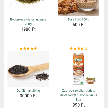
Bodorrózsa cistus incanus
Darált dió 100 g
500 Ft
250g
1900 Ft
Darált mák 20 kg
Zab- és szójaital, barista
30000 Ft
(hozzáadott cukor nélkül) 1
liter
990 Ft