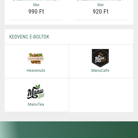
liter
liter
990 Ft
920 Ft
KEDVENC E-BOLTOK
Heavenuts
ManuCafe
ManuTea