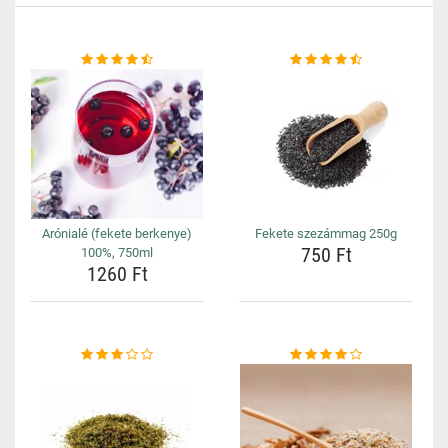
Arónialé (fekete berkenye)
Fekete szezámmag 250g
750 Ft
100%, 750ml
1260 Ft