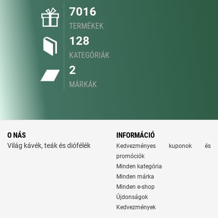
7016
TERMÉKEK
128
KATEGÓRIÁK
2
MÁRKÁK
O NÁS
INFORMÁCIÓ
Világ kávék, teák és diófélék
Kedvezményes kuponok és
promóciók
Minden kategória
Minden márka
Minden e-shop
Újdonságok
Kedvezmények