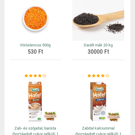
Vöröslencse 500g
Darált mák 20 kg
530 Ft
30000 Ft
Zab- és szójaital, barista
Zabital kalciummal
(hozzáadott cukor nélkül) 1
(hozzáadott cukor nélkül) 1