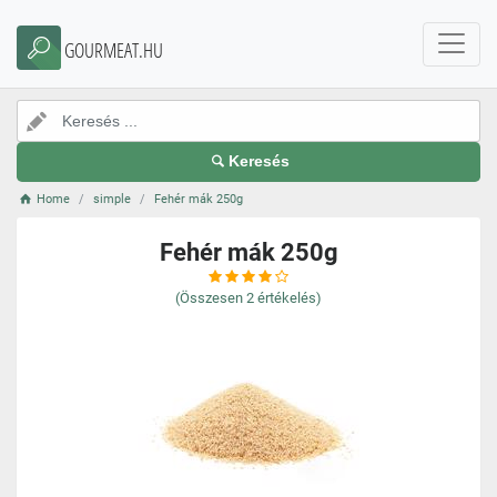
GOURMEAT.HU
Keresés
Home
simple
Fehér mák 250g
Fehér mák 250g
(Összesen
2
értékelés)