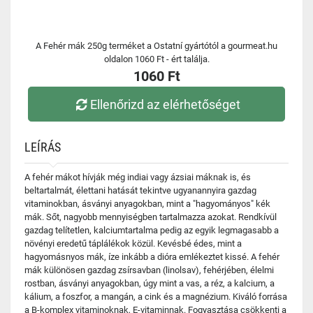
A Fehér mák 250g terméket a Ostatní gyártótól a gourmeat.hu
oldalon 1060 Ft - ért találja.
1060 Ft
Ellenőrizd az elérhetőséget
LEÍRÁS
A fehér mákot hívják még indiai vagy ázsiai máknak is, és
beltartalmát, élettani hatását tekintve ugyanannyira gazdag
vitaminokban, ásványi anyagokban, mint a "hagyományos" kék
mák. Sőt, nagyobb mennyiségben tartalmazza azokat. Rendkívül
gazdag telítetlen, kalciumtartalma pedig az egyik legmagasabb a
növényi eredetű táplálékok közül. Kevésbé édes, mint a
hagyomásnyos mák, íze inkább a dióra emlékeztet kissé. A fehér
mák különösen gazdag zsírsavban (linolsav), fehérjében, élelmi
rostban, ásványi anyagokban, úgy mint a vas, a réz, a kalcium, a
kálium, a foszfor, a mangán, a cink és a magnézium. Kiváló forrása
a B-komplex vitaminoknak, E-vitaminnak. Fogyasztása csökkenti a