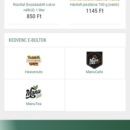
Rizsital (hozzáadott cukor
Hántolt pisztácia 100 g (natúr)
1145 Ft
nélkül) 1 liter
850 Ft
KEDVENC E-BOLTOK
Heavenuts
ManuCafe
ManuTea