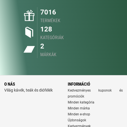
7016
TERMÉKEK
128
KATEGÓRIÁK
2
MÁRKÁK
O NÁS
INFORMÁCIÓ
Világ kávék, teák és diófélék
Kedvezményes kuponok és
promóciók
Minden kategória
Minden márka
Minden e-shop
Újdonságok
Kedvezmények