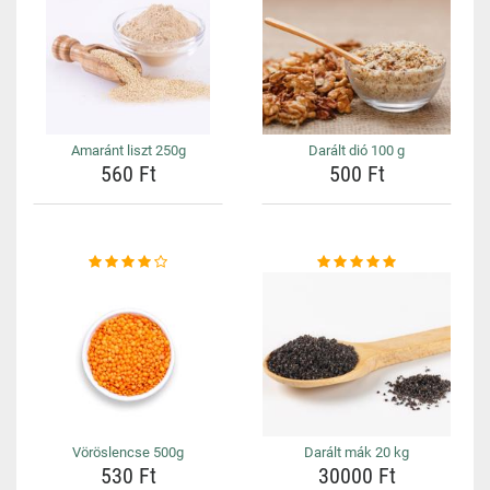
Amaránt liszt 250g
Darált dió 100 g
560 Ft
500 Ft
Vöröslencse 500g
Darált mák 20 kg
530 Ft
30000 Ft