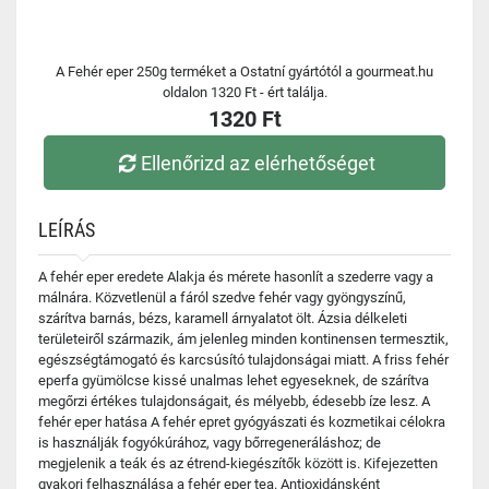
A Fehér eper 250g terméket a Ostatní gyártótól a gourmeat.hu
oldalon 1320 Ft - ért találja.
1320 Ft
Ellenőrizd az elérhetőséget
LEÍRÁS
A fehér eper eredete Alakja és mérete hasonlít a szederre vagy a
málnára. Közvetlenül a fáról szedve fehér vagy gyöngyszínű,
szárítva barnás, bézs, karamell árnyalatot ölt. Ázsia délkeleti
területeiről származik, ám jelenleg minden kontinensen termesztik,
egészségtámogató és karcsúsító tulajdonságai miatt. A friss fehér
eperfa gyümölcse kissé unalmas lehet egyeseknek, de szárítva
megőrzi értékes tulajdonságait, és mélyebb, édesebb íze lesz. A
fehér eper hatása A fehér epret gyógyászati ​​és kozmetikai célokra
is használják fogyókúrához, vagy bőrregeneráláshoz; de
megjelenik a teák és az étrend-kiegészítők között is. Kifejezetten
gyakori felhasználása a fehér eper tea. Antioxidánsként