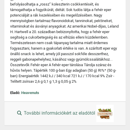
befolyásolhatja a „rossz” koleszterin csökkentését, és
támogathatja a fogyókúrát, diétát. Sok tudós látja a fehér eper
potenciálját a rák kezelésében és megelőzésében. Nagy
mennyiségben tartalmaz flavonoidokat, tanninokat, pektineket,
vitaminokat és ásványi anyagokat. Az amerikai Nobel-díjas, Leland
H. Hartwell a 20. században bebizonyította, hogy a fehér eper
segítség a cukorbetegség és az elhízás elleni küzdelemben.
Természetesen nem csak tápanyag tartalma miatt érdemes
fogyasztani, hanem a gyakorlati értéke is van. A szárított eper egy
önálló snack is lehet, amely jól passzol sokféle desszerthez,
reggeli gabonapehelyhez, kásához vagy gyümölcssalátákhoz. .
Összetevők Fehér eper A fehér eper tárolása Tárolja száraz és
hűvös helyen. Tápérték 100 g-ban Egy adagban (50 g) RI%* (50 g-
ban) Energiaérték 1442 kJ / 340 kcal 721 kJ / 170 kcal 9% Zsír -
Telített zsírsav 2,6 g 0,1 g 1,3 g 0,05 g 2%
Eladó:
Heavenuts
További információkért az eladótól