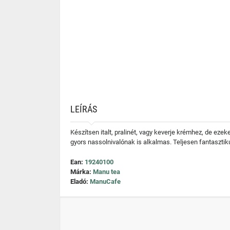
LEÍRÁS
Készítsen italt, pralinét, vagy keverje krémhez, de e
gyors nassolnivalónak is alkalmas. Teljesen fantasztiku
Ean:
19240100
Márka:
Manu tea
Eladó:
ManuCafe