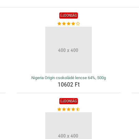
ÚJDONSÁG
Nigeria Origin csokoládé lencse 64%, 500g
10602 Ft
ÚJDONSÁG