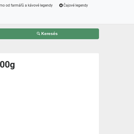
mo od farmářů a kávové legendy
Čajové legendy
Keresés
100g