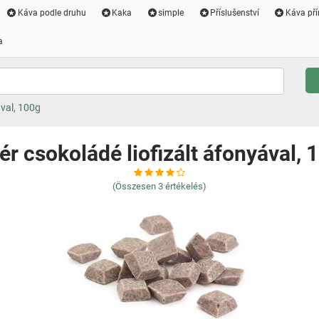
Káva podle druhu
Kaka
simple
Příslušenství
Káva pří
a
ával, 100g
ér csokoládé liofizált áfonyával, 
(Összesen
3
értékelés)