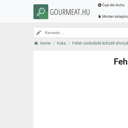
Čaje dle druhu
GOURMEAT.HU
Minden kategóri
Home
Kaka
Fehér csokoládé liofizált áfony
Feh