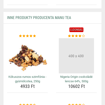
INNE PRODUKTY PRODUCENTA MANU TEA
ÚJDONSÁG
Kókuszos-rumos szimfónia -
Nigeria Origin csokoládé
gyümölcstea, 250g
lencse 64%, 500g
4933 Ft
10602 Ft