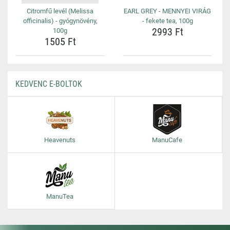
Citromfű levél (Melissa
EARL GREY - MENNYEI VIRÁG
officinalis) - gyógynövény,
- fekete tea, 100g
2993 Ft
100g
1505 Ft
KEDVENC E-BOLTOK
Heavenuts
ManuCafe
ManuTea