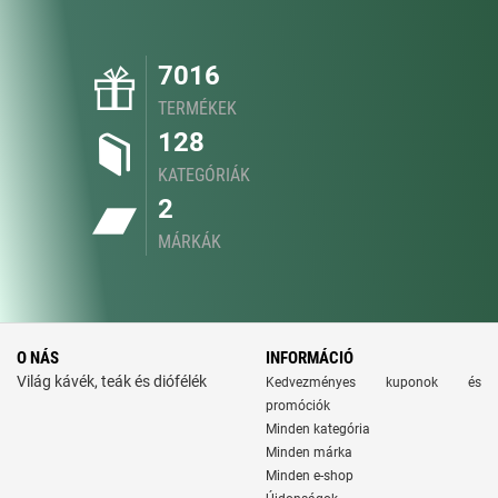
7016
TERMÉKEK
128
KATEGÓRIÁK
2
MÁRKÁK
O NÁS
INFORMÁCIÓ
Világ kávék, teák és diófélék
Kedvezményes kuponok és
promóciók
Minden kategória
Minden márka
Minden e-shop