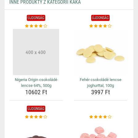
INNE PRODUKTY Z KATEGORII KAKA
ÚJDONSÁG
ÚJDONSÁG
Nigeria Origin csokoládé
Fehér csokoládé lencse
lencse 64%, 500g
joghurttal, 100g
10602 Ft
3997 Ft
ÚJDONSÁG