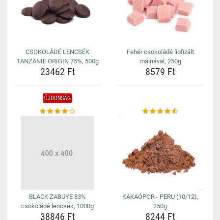
CSOKOLÁDÉ LENCSÉK
Fehér csokoládé liofizált
TANZANIE ORIGIN 75%, 500g
málnával, 250g
23462 Ft
8579 Ft
ÚJDONSÁG
BLACK ZABUYE 83%
KAKAÓPOR - PERU (10/12),
csokoládé lencsék, 1000g
250g
38846 Ft
8244 Ft