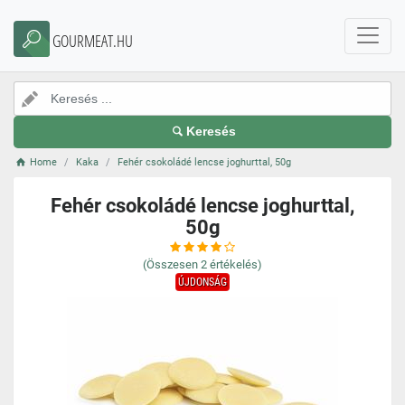
GOURMEAT.HU
Keresés
Home
Kaka
Fehér csokoládé lencse joghurttal, 50g
Fehér csokoládé lencse joghurttal,
50g
(Összesen
2
értékelés)
ÚJDONSÁG