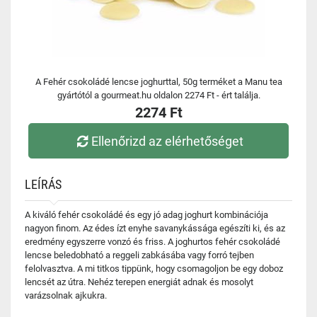
A Fehér csokoládé lencse joghurttal, 50g terméket a Manu tea
gyártótól a gourmeat.hu oldalon 2274 Ft - ért találja.
2274 Ft
Ellenőrizd az elérhetőséget
LEÍRÁS
A kiváló fehér csokoládé és egy jó adag joghurt kombinációja
nagyon finom. Az édes ízt enyhe savanykássága egészíti ki, és az
eredmény egyszerre vonzó és friss. A joghurtos fehér csokoládé
lencse beledobható a reggeli zabkásába vagy forró tejben
felolvasztva. A mi titkos tippünk, hogy csomagoljon be egy doboz
lencsét az útra. Nehéz terepen energiát adnak és mosolyt
varázsolnak ajkukra.