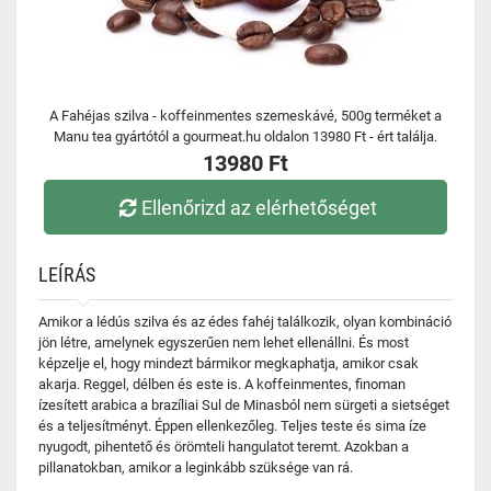
A Fahéjas szilva - koffeinmentes szemeskávé, 500g terméket a
Manu tea gyártótól a gourmeat.hu oldalon 13980 Ft - ért találja.
13980 Ft
Ellenőrizd az elérhetőséget
LEÍRÁS
Amikor a lédús szilva és az édes fahéj találkozik, olyan kombináció
jön létre, amelynek egyszerűen nem lehet ellenállni. És most
képzelje el, hogy mindezt bármikor megkaphatja, amikor csak
akarja. Reggel, délben és este is. A koffeinmentes, finoman
ízesített arabica a brazíliai Sul de Minasból nem sürgeti a sietséget
és a teljesítményt. Éppen ellenkezőleg. Teljes teste és sima íze
nyugodt, pihentető és örömteli hangulatot teremt. Azokban a
pillanatokban, amikor a leginkább szüksége van rá.