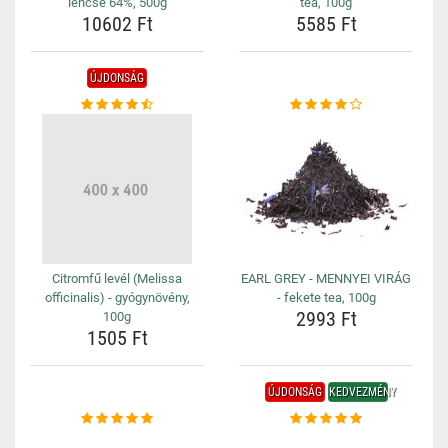
lencse 64%, 500g
tea, 100g
10602 Ft
5585 Ft
ÚJDONSÁG
Citromfű levél (Melissa
EARL GREY - MENNYEI VIRÁG
officinalis) - gyógynövény,
- fekete tea, 100g
2993 Ft
100g
1505 Ft
ÚJDONSÁG
KEDVEZMÉNY