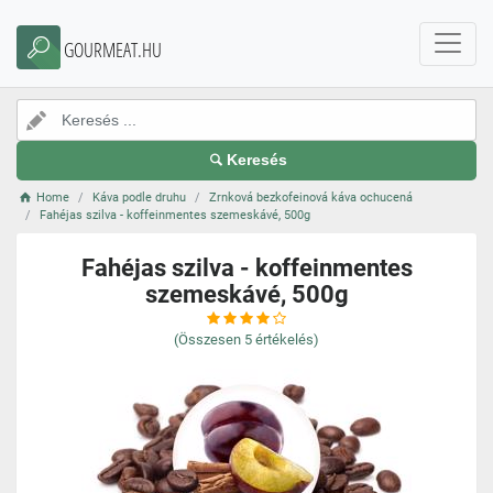
GOURMEAT.HU
Keresés
Home
Káva podle druhu
Zrnková bezkofeinová káva ochucená
Fahéjas szilva - koffeinmentes szemeskávé, 500g
Fahéjas szilva - koffeinmentes
szemeskávé, 500g
(Összesen
5
értékelés)