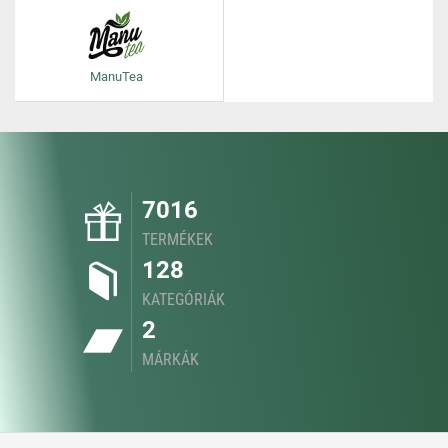
ManuTea
7016
TERMÉKEK
128
KATEGÓRIÁK
2
MÁRKÁK