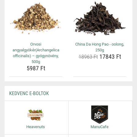
Orvosi
China Da Hong Pao - oolong,
angyalgyökér(Archangelica
250g
17843 Ft
officinalis) – gyógynövény,
18963 Ft
500g
5987 Ft
KEDVENC E-BOLTOK
Heavenuts
ManuCafe