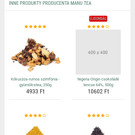
INNE PRODUKTY PRODUCENTA MANU TEA
ÚJDONSÁG
Kókuszos-rumos szimfónia -
Nigeria Origin csokoládé
gyümölcstea, 250g
lencse 64%, 500g
4933 Ft
10602 Ft