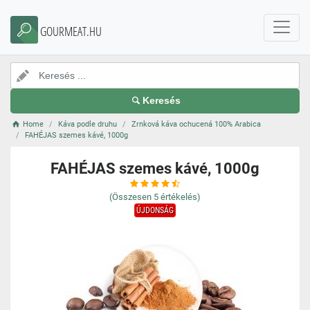
GOURMEAT.HU
Keresés
Home
Káva podle druhu
Zrnková káva ochucená 100% Arabica
FAHÉJAS szemes kávé, 1000g
FAHÉJAS szemes kávé, 1000g
(Összesen
5
értékelés)
ÚJDONSÁG