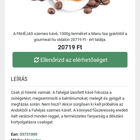
A FAHÉJAS szemes kávé, 1000g terméket a Manu tea gyártótól a
gourmeat.hu oldalon 20719 Ft - ért találja.
20719 Ft
Ellenőrizd az elérhetőséget
LEÍRÁS
Csak jó híreink vannak: A fahéjjal ízesített kávé fokozza a
zsírégetést, megsemmisíti a baktériumokat, melegít és gyógyít a
megfázás során. Nem hiszi? Akkor sürgősen ki kell próbálnia az
Andokból a Fahéjas szemes kávét. A könnyed fűszeresség eredeti
italt varázsol minden reggel, a természetes fanyarság a délutáni
kortyolgatásra csalogat.
Ean:
03731000