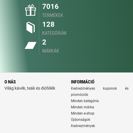
7016
TERMÉKEK
128
KATEGÓRIÁK
2
MÁRKÁK
O NÁS
INFORMÁCIÓ
Világ kávék, teák és diófélék
Kedvezményes kuponok és
promóciók
Minden kategória
Minden márka
Minden e-shop
Újdonságok
Kedvezmények