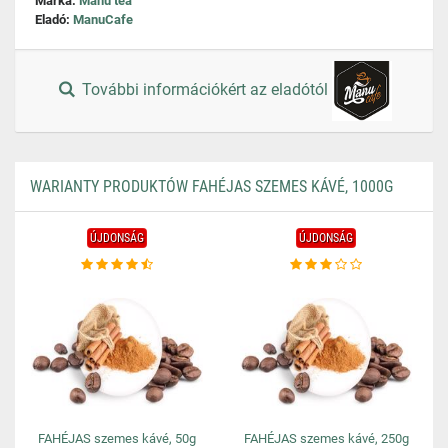
Márka:
Manu tea
Eladó:
ManuCafe
További információkért az eladótól
WARIANTY PRODUKTÓW FAHÉJAS SZEMES KÁVÉ, 1000G
ÚJDONSÁG
ÚJDONSÁG
FAHÉJAS szemes kávé, 50g
FAHÉJAS szemes kávé, 250g