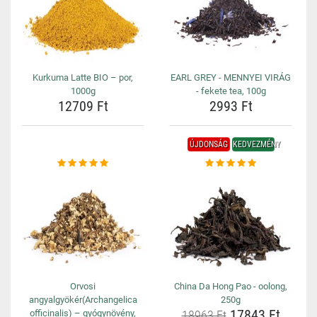
Kurkuma Latte BIO – por,
EARL GREY - MENNYEI VIRÁG
1000g
- fekete tea, 100g
12709 Ft
2993 Ft
ÚJDONSÁG
KEDVEZMÉNY
Orvosi
China Da Hong Pao - oolong,
angyalgyökér(Archangelica
250g
17843 Ft
officinalis) – gyógynövény,
18963 Ft