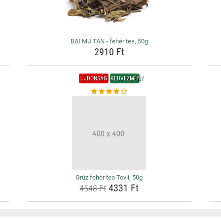
BAI MU TAN - fehér tea, 50g
2910 Ft
ÚJDONSÁG
KEDVEZMÉNY
Grúz fehér tea Tovli, 50g
4331 Ft
4548 Ft