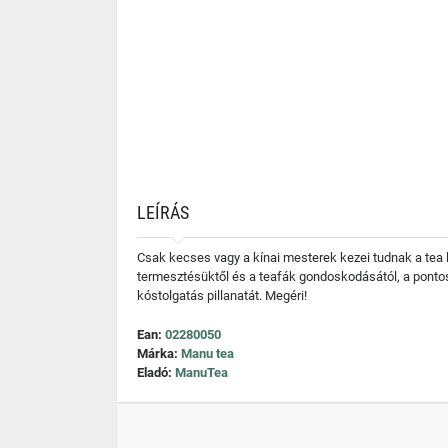
LEÍRÁS
Csak kecses vagy a kínai mesterek kezei tudnak a tea le
termesztésüktől és a teafák gondoskodásától, a pontos 
kóstolgatás pillanatát. Megéri!
Ean:
02280050
Márka:
Manu tea
Eladó:
ManuTea