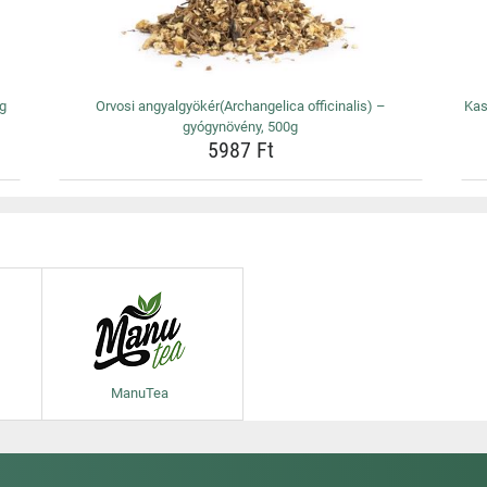
0g
Orvosi angyalgyökér(Archangelica officinalis) –
Kas
gyógynövény, 500g
5987 Ft
ManuTea