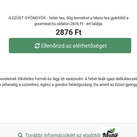
A EZÜST GYÖNGYÖK - fehér tea, 50g terméket a Manu tea gyártótól a
gourmeat.hu oldalon 2876 Ft - ért találja.
2876 Ft
Ellenőrizd az elérhetőséget
veleinek tökéletes formát és lágy ízt varázsolni. A fehér teák igazi delikátesz
pillanatig a szürethez, egész a gondos feldolgozásig. De amint az Ezüst gyöngy
További információkért az eladótól