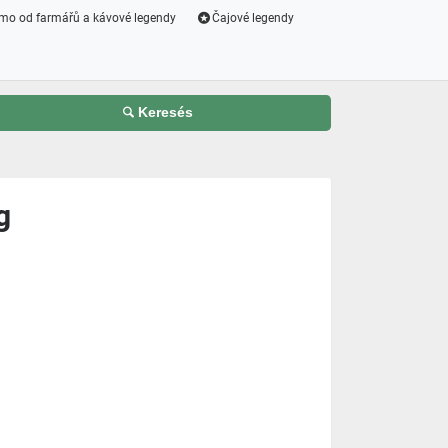
mo od farmářů a kávové legendy
Čajové legendy
Keresés
g