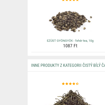
EZÜST GYÖNGYÖK - fehér tea, 10g
1087 Ft
INNE PRODUKTY Z KATEGORII ČISTÝ BÍLÝ Č