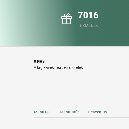
7016
TERMÉKEK
O NÁS
Világ kávék, teák és diófélék
ManuTea
ManuCafe
Heavenuts