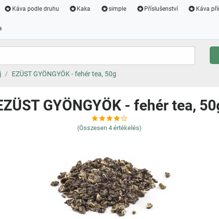
Káva podle druhu
Kaka
simple
Příslušenství
Káva pří
a
j
EZÜST GYÖNGYÖK - fehér tea, 50g
EZÜST GYÖNGYÖK - fehér tea, 50
(Összesen
4
értékelés)