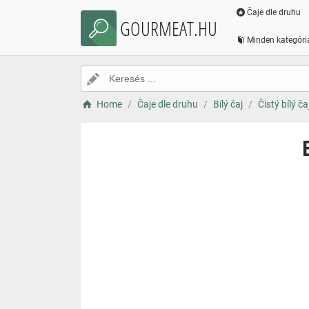
Čaje dle druhu
GOURMEAT.HU
Minden kategóri
Home
Čaje dle druhu
Bílý čaj
Čistý bílý ča