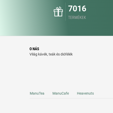
7016
TERMÉKEK
O NÁS
Világ kávék, teák és diófélék
ManuTea
ManuCafe
Heavenuts