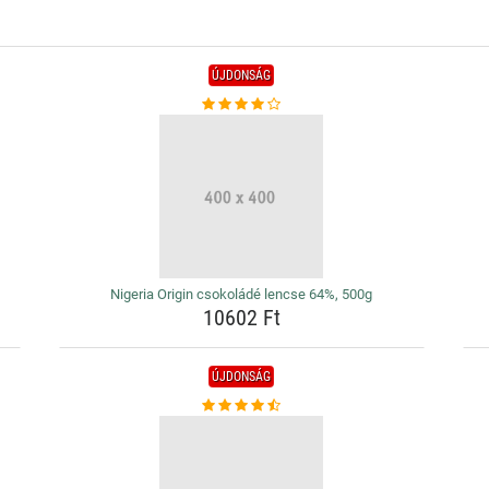
ÚJDONSÁG
Nigeria Origin csokoládé lencse 64%, 500g
10602 Ft
ÚJDONSÁG