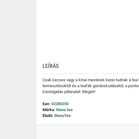
LEÍRÁS
Csak kecses vagy a kínai mesterek kezei tudnak a tea le
termesztésüktől és a teafák gondoskodásától, a pontos 
kóstolgatás pillanatát. Megéri!
Ean:
02280250
Márka:
Manu tea
Eladó:
ManuTea