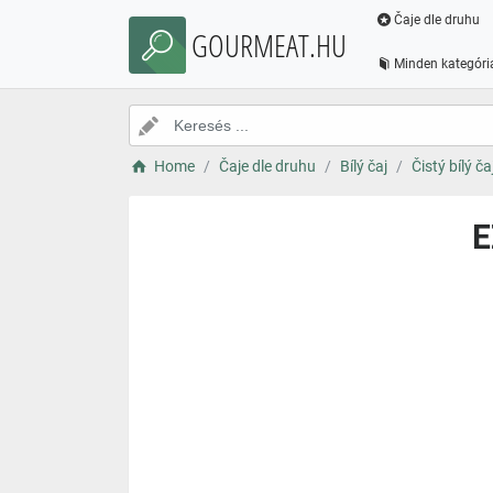
Čaje dle druhu
GOURMEAT.HU
Minden kategóri
Home
Čaje dle druhu
Bílý čaj
Čistý bílý ča
E