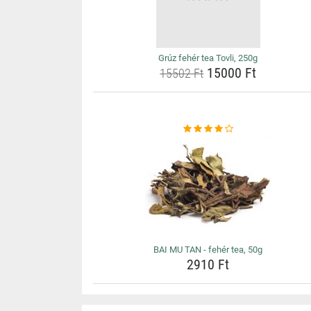
Grúz fehér tea Tovli, 250g
15000 Ft
15502 Ft
BAI MU TAN - fehér tea, 50g
2910 Ft