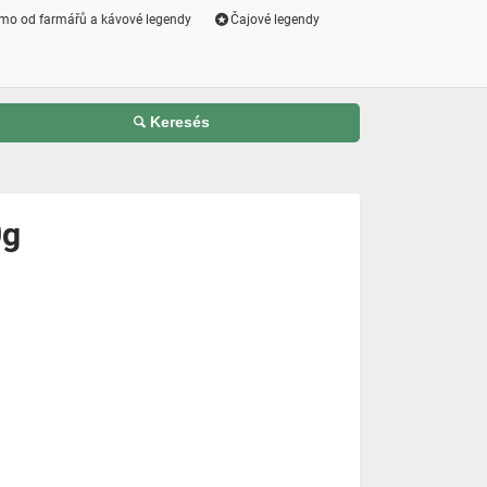
mo od farmářů a kávové legendy
Čajové legendy
Keresés
0g