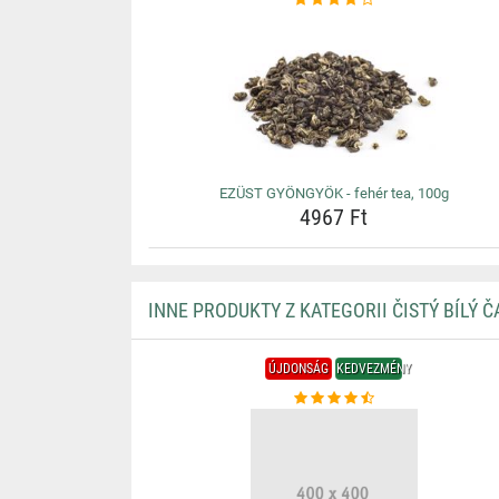
EZÜST GYÖNGYÖK - fehér tea, 100g
4967 Ft
INNE PRODUKTY Z KATEGORII ČISTÝ BÍLÝ Č
ÚJDONSÁG
KEDVEZMÉNY