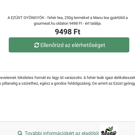
A EZÜST GYÖNGYÖK - fehér tea, 250g terméket a Manu tea gyártótól a
gourmeat.hu oldalon 9498 Ft - ért találja.
9498 Ft
Ellenőrizd az elérhetőséget
veleinek tökéletes formát és lágy ízt varázsolni. A fehér teák igazi delikátesz
pillanatig a szürethez, egész a gondos feldolgozásig. De amint az Ezüst gyöngy
További információkért az eladótól