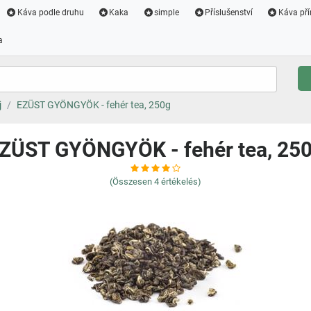
Káva podle druhu
Kaka
simple
Příslušenství
Káva pří
a
j
EZÜST GYÖNGYÖK - fehér tea, 250g
ZÜST GYÖNGYÖK - fehér tea, 25
(Összesen
4
értékelés)