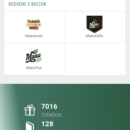
KEDVENC E-BOLTOK
Heavenuts
ManuCafe
ManuTea
7016
TERMÉKEK
128