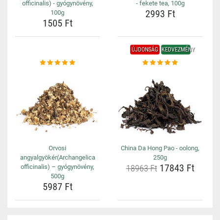
officinalis) - gyógynövény,
- fekete tea, 100g
2993 Ft
100g
1505 Ft
ÚJDONSÁG
KEDVEZMÉNY
Orvosi
China Da Hong Pao - oolong,
angyalgyökér(Archangelica
250g
17843 Ft
officinalis) – gyógynövény,
18963 Ft
500g
5987 Ft