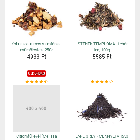
Kókuszos-rumos szimfónia -
ISTENEK TEMPLOMA - fehér
gyümölcstea, 250g
tea, 100g
4933 Ft
5585 Ft
ÚJDONSÁG
Citromfű levél (Melissa
EARL GREY - MENNYEI VIRÁG