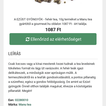
A EZÜST GYÖNGYÖK - fehér tea, 10g terméket a Manu tea
gyártótól a gourmeat.hu oldalon 1087 Ft - ért találja.
1087 Ft
Ellenőrizd az elérhetőséget
LEÍRÁS
Csak kecses vagy a kínai mesterek kezei tudnak a tea leveleinek
tökéletes formát és lágy ízt varázsolni. A fehér teák igazi
delikáteszek, a minőségük ezer apróságon múlik. A
termesztésüktől és a teafák gondoskodásától, a pontos pillanatig
a szürethez, egész a gondos feldolgozásig. De amint az Ezüst
gyöngyök Önnél otthon találják magukat, élvezze a kóstolgatás
pillanatát. Megéri!
Ean:
02280010
Márka:
Manu tea