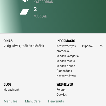
KATEGÓRIÁK
2
MÁRKÁK
O NÁS
INFORMÁCIÓ
Világ kávék, teák és diófélék
Kedvezményes kuponok és
promóciók
Minden kategória
Minden márka
Minden e-shop
Újdonságok
Kedvezmények
BLOG
WEBHELYEK
Magazinunk
Rólunk
Cookies
ManuTea
ManuCafe
Heavenuts