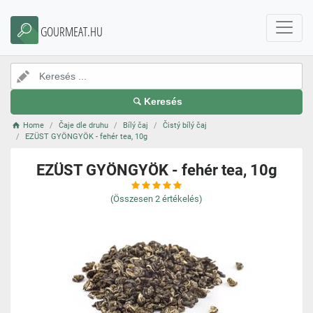
GOURMEAT.HU
Keresés
Home
Čaje dle druhu
Bílý čaj
Čistý bílý čaj
EZÜST GYÖNGYÖK - fehér tea, 10g
EZÜST GYÖNGYÖK - fehér tea, 10g
(Összesen
2
értékelés)