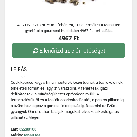
A EZÜST GYÖNGYÖK - fehér tea, 100g terméket a Manu tea
gyártótól a gourmeat.hu oldalon 4967 Ft - ért találja.
4967 Ft
Ellenőrizd az elérhetőséget
LEÍRÁS
Csak kecses vagy a kínai mesterek kezei tudnak a tea leveleinek
tökéletes formát és lágy ízt varázsolni. A fehér teák igazi
delikáteszek, a minőségük ezer apróságon múlik. A
termesztésüktől és a teafák gondoskodásától, a pontos pillanatig
a szürethez, egész a gondos feldolgozásig. De amint az Ezüst
gyöngyök Önnél otthon találják magukat, élvezze a kóstolgatás
pillanatát. Megéri!
Ean:
02280100
Márka:
Manu tea