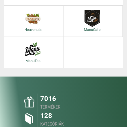
Heavenuts
ManuCafe
ManuTea
7016
TERMÉKEK
128
KATEGÓRIÁK