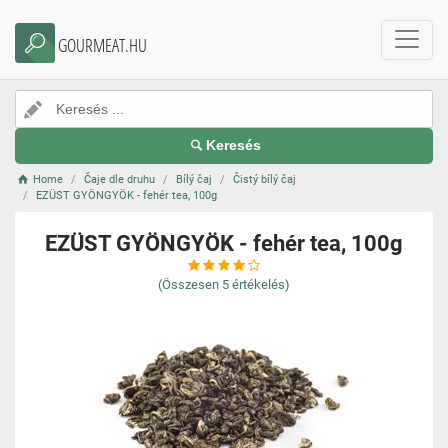
GOURMEAT.HU
Keresés
Home
Čaje dle druhu
Bílý čaj
Čistý bílý čaj
EZÜST GYÖNGYÖK - fehér tea, 100g
EZÜST GYÖNGYÖK - fehér tea, 100g
(Összesen
5
értékelés)