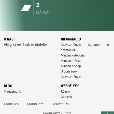
2
MÁRKÁK
O NÁS
INFORMÁCIÓ
Világ kávék, teák és diófélék
Kedvezményes kuponok és
promóciók
Minden kategória
Minden márka
Minden e-shop
Újdonságok
Kedvezmények
BLOG
WEBHELYEK
Magazinunk
Rólunk
Cookies
ManuTea
ManuCafe
Heavenuts
©GOURMEAT.HU 2026