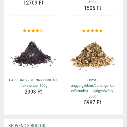
12709 Ft
100g
1505 Ft
EARL GREY - MENNYEI VIRÁG
Orvosi
- fekete tea, 100g
angyalgyökér(Archangelica
2993 Ft
officinalis) – gyógynövény,
500g
5987 Ft
KEDVENC E-BOLTOK