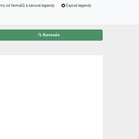
mo od farmářů a kávové legendy
Čajové legendy
Keresés