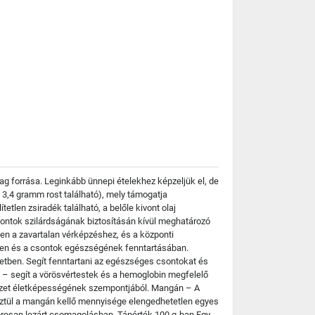
 forrása. Leginkább ünnepi ételekhez képzeljük el, de
3,4 gramm rost található), mely támogatja
en zsiradék található, a belőle kivont olaj
sontok szilárdságának biztosításán kívül meghatározó
en a zavartalan vérképzéshez, és a központi
ében és a csontok egészségének fenntartásában.
etben. Segít fenntartani az egészséges csontokat és
 – segít a vörösvértestek és a hemoglobin megfelelő
ervezet életképességének szempontjából. Mangán – A
tül a mangán kellő mennyisége elengedhetetlen egyes
zorosan lezárt csomagolásban. Tápérték 100 g-ban Egy