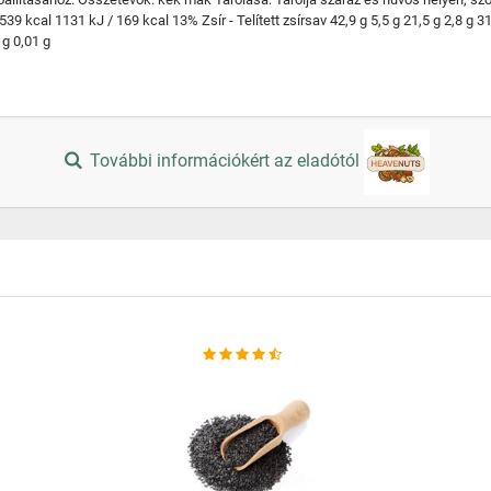
9 kcal 1131 kJ / 169 kcal 13% Zsír - Telített zsírsav 42,9 g 5,5 g 21,5 g 2,8 g 3
 g 0,01 g
További információkért az eladótól