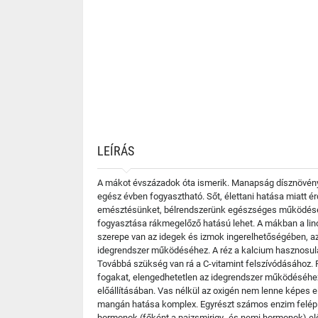
LEÍRÁS
A mákot évszázadok óta ismerik. Manapság dísznövényk
egész évben fogyasztható. Sőt, élettani hatása miatt 
emésztésünket, bélrendszerünk egészséges működését. 
fogyasztása rákmegelőző hatású lehet. A mákban a lino
szerepe van az idegek és izmok ingerelhetőségében, az
idegrendszer működéséhez. A réz a kalcium hasznosulá
Továbbá szükség van rá a C-vitamint felszívódásához.
fogakat, elengedhetetlen az idegrendszer működéséhez
előállításában. Vas nélkül az oxigén nem lenne képes 
mangán hatása komplex. Egyrészt számos enzim felép
hormonok (főként a pajzsmirigy- és nemi hormonok) elő