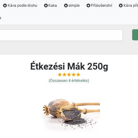
Káva podle druhu
Kaka
simple
Příslušenství
Káva pří
a
Étkezési Mák 250g
(Összesen
4
értékelés)