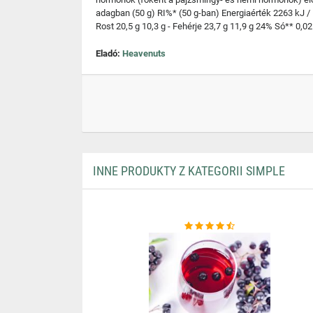
adagban (50 g) RI%* (50 g-ban) Energiaérték 2263 kJ / 53
Rost 20,5 g 10,3 g - Fehérje 23,7 g 11,9 g 24% Só** 0,02
Eladó:
Heavenuts
INNE PRODUKTY Z KATEGORII SIMPLE