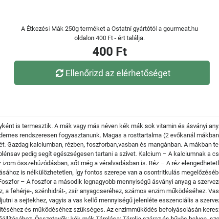
A Étkezési Mák 250g terméket a Ostatní gyártótól a gourmeat.hu
oldalon 400 Ft - ért találja.
400 Ft
Ellenőrizd az elérhetőséget
ént is termesztik. A mák vagy más néven kék mák sok vitamin és ásványi anyag
érdemes rendszeresen fogyasztanunk. Magas a rosttartalma (2 evőkanál mákban 
Gazdag kalciumban, rézben, foszforban,vasban és mangánban. A mákban telítetl
lénsav pedig segít egészségesen tartani a szívet. Kalcium – A kalciumnak a c
 izom összehúzódásban, sőt még a véralvadásban is. Réz – A réz elengedhetetl
sához is nélkülözhetetlen, így fontos szerepe van a csontritkulás megelőzés
 Foszfor – A foszfor a második legnagyobb mennyiségű ásványi anyag a szervez
, a fehérje-, szénhidrát-, zsír anyagcseréhez, számos enzim működéséhez. Vas
eljutni a sejtekhez, vagyis a vas kellő mennyiségű jelenléte esszenciális a sz
ítéséhez és működéséhez szükséges. Az enzimműködés befolyásolásán keresz
állításához. Összetevők: kék mák Tárolása: Tárolja száraz és hűvös helyen, s