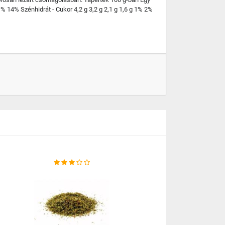
1% 14% Szénhidrát - Cukor 4,2 g 3,2 g 2,1 g 1,6 g 1% 2%