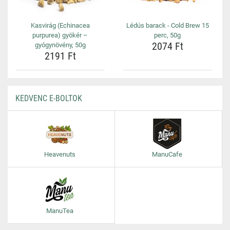
Kasvirág (Echinacea
Lédús barack - Cold Brew 15
purpurea) gyökér –
perc, 50g
2074 Ft
gyógynövény, 50g
2191 Ft
KEDVENC E-BOLTOK
Heavenuts
ManuCafe
ManuTea