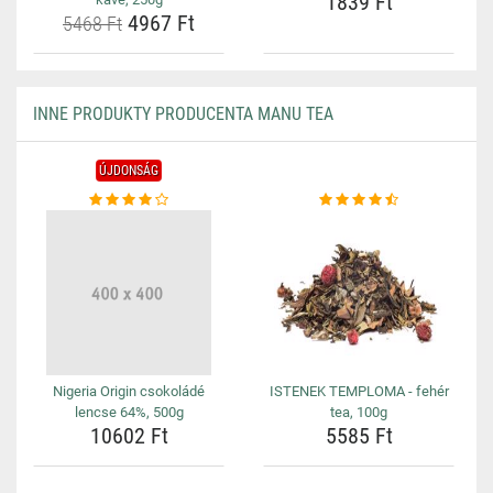
1839 Ft
4967 Ft
5468 Ft
INNE PRODUKTY PRODUCENTA MANU TEA
ÚJDONSÁG
Nigeria Origin csokoládé
ISTENEK TEMPLOMA - fehér
lencse 64%, 500g
tea, 100g
10602 Ft
5585 Ft