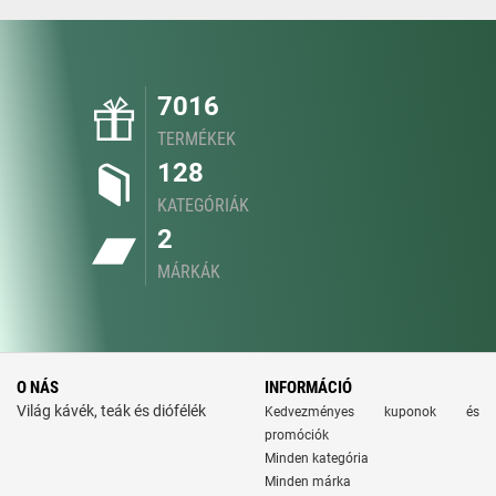
7016
TERMÉKEK
128
KATEGÓRIÁK
2
MÁRKÁK
O NÁS
INFORMÁCIÓ
Világ kávék, teák és diófélék
Kedvezményes kuponok és
promóciók
Minden kategória
Minden márka