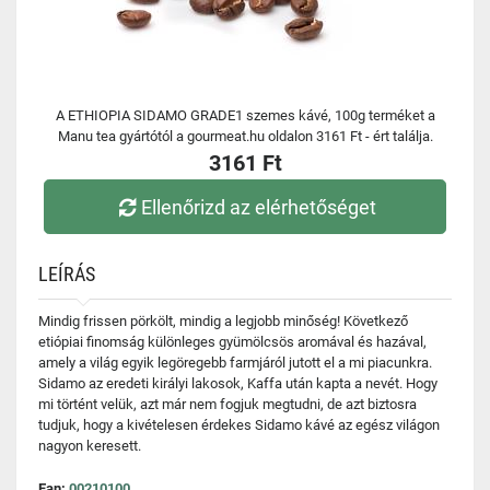
A ETHIOPIA SIDAMO GRADE1 szemes kávé, 100g terméket a
Manu tea gyártótól a gourmeat.hu oldalon 3161 Ft - ért találja.
3161 Ft
Ellenőrizd az elérhetőséget
LEÍRÁS
Mindig frissen pörkölt, mindig a legjobb minőség! Következő
etiópiai finomság különleges gyümölcsös aromával és hazával,
amely a világ egyik legöregebb farmjáról jutott el a mi piacunkra.
Sidamo az eredeti királyi lakosok, Kaffa után kapta a nevét. Hogy
mi történt velük, azt már nem fogjuk megtudni, de azt biztosra
tudjuk, hogy a kivételesen érdekes Sidamo kávé az egész világon
nagyon keresett.
Ean:
00210100