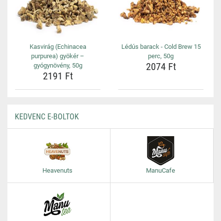
Kasvirág (Echinacea
Lédús barack - Cold Brew 15
purpurea) gyökér –
perc, 50g
2074 Ft
gyógynövény, 50g
2191 Ft
KEDVENC E-BOLTOK
Heavenuts
ManuCafe