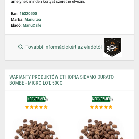
amelynek minden kortyát szeretne élvezni.
Ean:
16320500
Márka:
Manu tea
Eladó:
ManuCafe
További információkért az eladótól
WARIANTY PRODUKTÓW ETHIOPIA SIDAMO DURATO
BOMBE - MICRO LOT, 500G
KEDVEZMÉNY
KEDVEZMÉNY