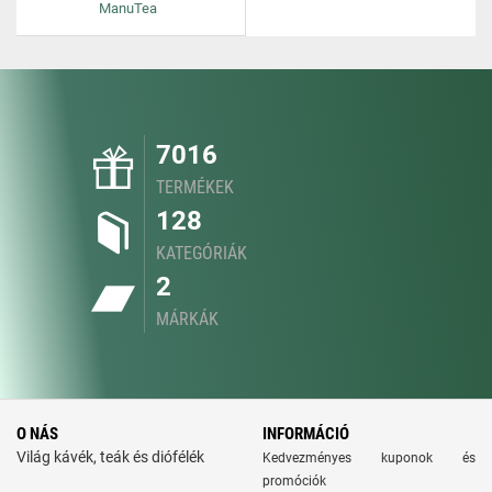
ManuTea
7016
TERMÉKEK
128
KATEGÓRIÁK
2
MÁRKÁK
O NÁS
INFORMÁCIÓ
Világ kávék, teák és diófélék
Kedvezményes kuponok és
promóciók