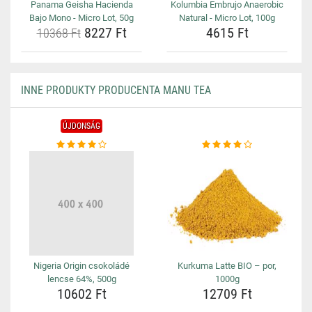
Panama Geisha Hacienda
Kolumbia Embrujo Anaerobic
Bajo Mono - Micro Lot, 50g
Natural - Micro Lot, 100g
8227 Ft
4615 Ft
10368 Ft
INNE PRODUKTY PRODUCENTA MANU TEA
ÚJDONSÁG
Nigeria Origin csokoládé
Kurkuma Latte BIO – por,
lencse 64%, 500g
1000g
10602 Ft
12709 Ft