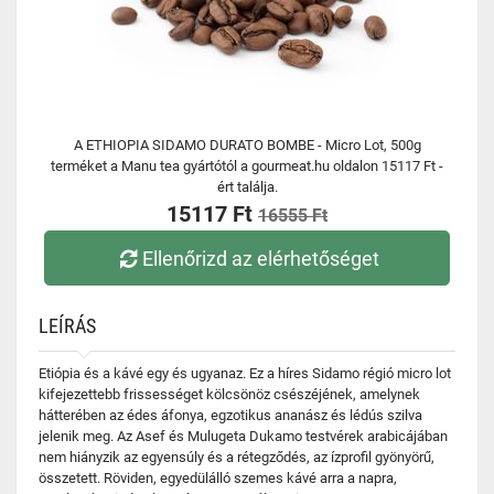
A ETHIOPIA SIDAMO DURATO BOMBE - Micro Lot, 500g
terméket a Manu tea gyártótól a gourmeat.hu oldalon 15117 Ft -
ért találja.
15117 Ft
16555 Ft
Ellenőrizd az elérhetőséget
LEÍRÁS
Etiópia és a kávé egy és ugyanaz. Ez a híres Sidamo régió micro lot
kifejezettebb frissességet kölcsönöz csészéjének, amelynek
hátterében az édes áfonya, egzotikus ananász és lédús szilva
jelenik meg. Az Asef és Mulugeta Dukamo testvérek arabicájában
nem hiányzik az egyensúly és a rétegződés, az ízprofil gyönyörű,
összetett. Röviden, egyedülálló szemes kávé arra a napra,