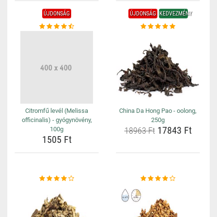
ÚJDONSÁG
ÚJDONSÁG
KEDVEZMÉNY
Citromfű levél (Melissa
China Da Hong Pao - oolong,
officinalis) - gyógynövény,
250g
17843 Ft
100g
18963 Ft
1505 Ft