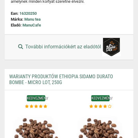
amelynek minden kortyát szeretne élvezni.
Ean:
16320250
Márka:
Manu tea
Eladó:
ManuCafe
További információkért az eladótól
WARIANTY PRODUKTÓW ETHIOPIA SIDAMO DURATO
BOMBE - MICRO LOT, 250G
KEDVEZMÉNY
KEDVEZMÉNY