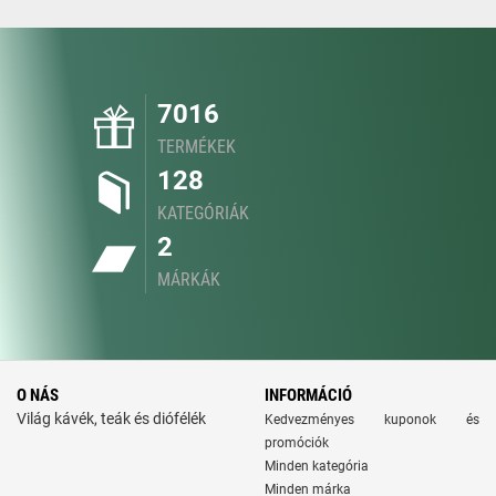
7016
TERMÉKEK
128
KATEGÓRIÁK
2
MÁRKÁK
O NÁS
INFORMÁCIÓ
Világ kávék, teák és diófélék
Kedvezményes kuponok és
promóciók
Minden kategória
Minden márka