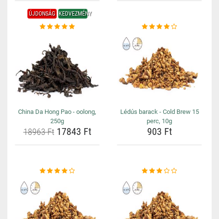
ÚJDONSÁG
KEDVEZMÉNY
China Da Hong Pao - oolong,
Lédús barack - Cold Brew 15
250g
perc, 10g
17843 Ft
903 Ft
18963 Ft