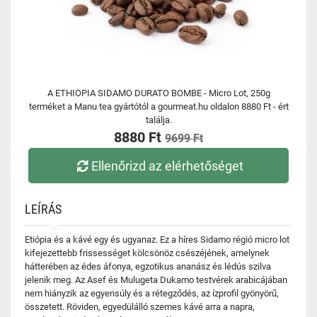
A ETHIOPIA SIDAMO DURATO BOMBE - Micro Lot, 250g
terméket a Manu tea gyártótól a gourmeat.hu oldalon 8880 Ft - ért
találja.
8880 Ft
9699 Ft
Ellenőrizd az elérhetőséget
LEÍRÁS
Etiópia és a kávé egy és ugyanaz. Ez a híres Sidamo régió micro lot
kifejezettebb frissességet kölcsönöz csészéjének, amelynek
hátterében az édes áfonya, egzotikus ananász és lédús szilva
jelenik meg. Az Asef és Mulugeta Dukamo testvérek arabicájában
nem hiányzik az egyensúly és a rétegződés, az ízprofil gyönyörű,
összetett. Röviden, egyedülálló szemes kávé arra a napra,