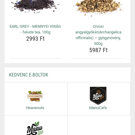
EARL GREY - MENNYEI VIRÁG
Orvosi
- fekete tea, 100g
angyalgyökér(Archangelica
2993 Ft
officinalis) – gyógynövény,
500g
5987 Ft
KEDVENC E-BOLTOK
Heavenuts
ManuCafe