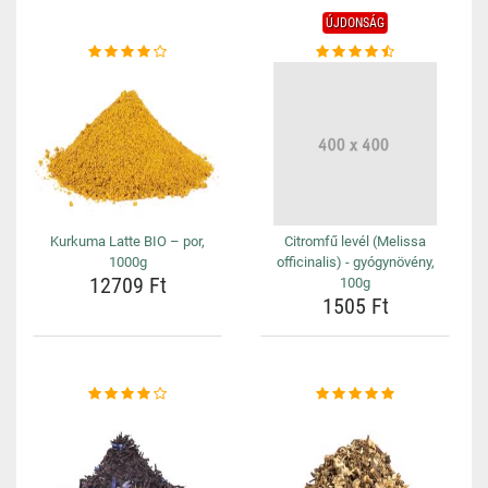
ÚJDONSÁG
Kurkuma Latte BIO – por,
Citromfű levél (Melissa
1000g
officinalis) - gyógynövény,
12709 Ft
100g
1505 Ft