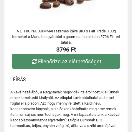
A ETHIOPIA DJIMMAH szemes kávé BIO & Fair Trade, 100g
terméket a Manu tea gyártótól a gourmeat.hu oldalon 3796 Ft - ért
találja.
3796 Ft
Ellenőrizd az elérhetőséget
LEÍRÁS
A kávé hazájából, a Nagy-tavak hegyvidéki tájáról hoztuk el Önnek
eme kiemelkedő királynőt. Az etiópiai kávé pótolhatatlan helyet
foglal el a piacon. Azt, hogy mennyire ízlett a Kaldi nevű
kecskepásztor lánynak, aki először kóstolhatta meg eme remek
italt már sajnos nem tudhatjuk meg. A mi tapasztalatunk a kávéval
kapcsolatosanviszont egyértelmű: Etiópia Djimmah BIO
harmonikus, teljes, enyhén virág ízű, átitatva a szőlő aromájával.