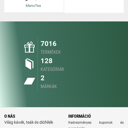
ManuTea
7016
TERMÉKEK
128
KATEGÓRIÁK
2
MÁRKÁK
O NÁS
INFORMÁCIÓ
Világ kávék, teák és diófélék
Kedvezményes kuponok és