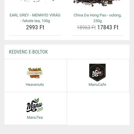
EARL GREY - MENNYEI VIRÁG
China Da Hong Pao - oolong,
- fekete tea, 100g
250g
2993 Ft
17843 Ft
18963 Ft
KEDVENC E-BOLTOK
Heavenuts
ManuCafe
ManuTea