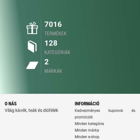
7016
TERMÉKEK
128
KATEGÓRIÁK
2
MÁRKÁK
O NÁS
INFORMÁCIÓ
Világ kávék, teák és diófélék
Kedvezményes kuponok és
promóciók
Minden kategória
Minden márka
Minden e-shop