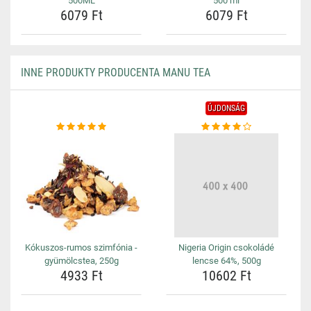
500ML
500 ml
6079 Ft
6079 Ft
INNE PRODUKTY PRODUCENTA MANU TEA
ÚJDONSÁG
Kókuszos-rumos szimfónia -
Nigeria Origin csokoládé
gyümölcstea, 250g
lencse 64%, 500g
4933 Ft
10602 Ft