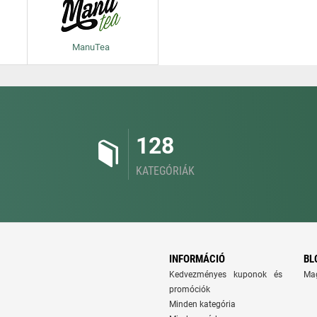
ManuTea
128
KATEGÓRIÁK
INFORMÁCIÓ
BL
Kedvezményes kuponok és
Ma
promóciók
Minden kategória