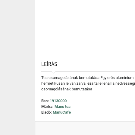
LEÍRÁS
Tea csomagolásának bemutatása Egy erős alumínium tok,
hermetikusan le van zárva, ezáltal ellenáll a nedvessé
csomagolásának bemutatása
Ean:
19130000
Márka:
Manu tea
Eladó:
ManuCafe