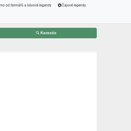
mo od farmářů a kávové legendy
Čajové legendy
Keresés
l