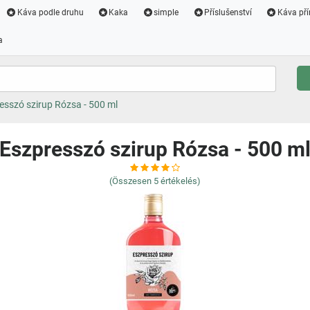
Káva podle druhu
Kaka
simple
Příslušenství
Káva pří
a
esszó szirup Rózsa - 500 ml
Eszpresszó szirup Rózsa - 500 m
(Összesen
5
értékelés)