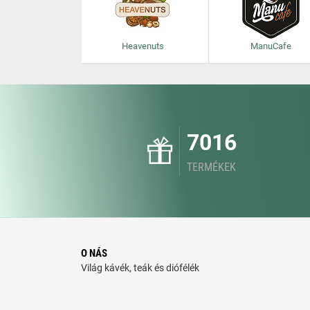
Heavenuts
ManuCafe
7016
TERMÉKEK
O NÁS
Világ kávék, teák és diófélék