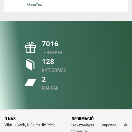
ManuTea
7016
TERMÉKEK
128
KATEGÓRIÁK
2
MÁRKÁK
O NÁS
INFORMÁCIÓ
Világ kávék, teák és diófélék
Kedvezményes kuponok és
promóciók