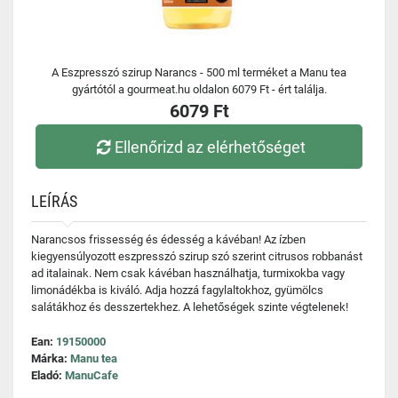
A Eszpresszó szirup Narancs - 500 ml terméket a Manu tea
gyártótól a gourmeat.hu oldalon 6079 Ft - ért találja.
6079 Ft
Ellenőrizd az elérhetőséget
LEÍRÁS
Narancsos frissesség és édesség a kávéban! Az ízben
kiegyensúlyozott eszpresszó szirup szó szerint citrusos robbanást
ad italainak. Nem csak kávéban használhatja, turmixokba vagy
limonádékba is kiváló. Adja hozzá fagylaltokhoz, gyümölcs
salátákhoz és desszertekhez. A lehetőségek szinte végtelenek!
Ean:
19150000
Márka:
Manu tea
Eladó:
ManuCafe