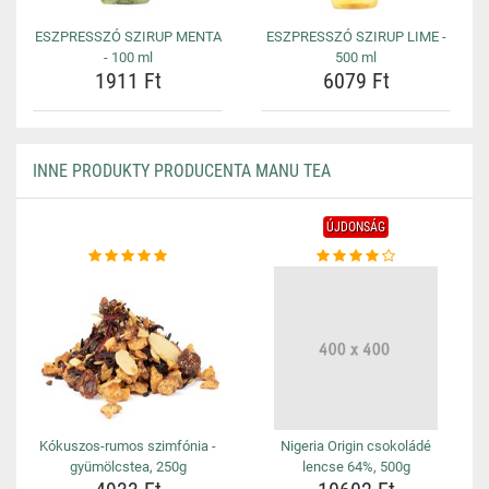
ESZPRESSZÓ SZIRUP MENTA
ESZPRESSZÓ SZIRUP LIME -
- 100 ml
500 ml
1911 Ft
6079 Ft
INNE PRODUKTY PRODUCENTA MANU TEA
ÚJDONSÁG
Kókuszos-rumos szimfónia -
Nigeria Origin csokoládé
gyümölcstea, 250g
lencse 64%, 500g