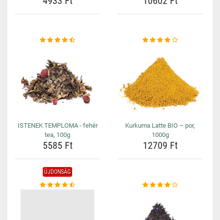
4933 Ft
10602 Ft
ISTENEK TEMPLOMA - fehér
Kurkuma Latte BIO – por,
tea, 100g
1000g
5585 Ft
12709 Ft
ÚJDONSÁG