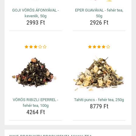
GOJI VÖRÖS ÁFONYÁVAL -
EPER GUAVÁVAL - fehér tea,
keverék, 50g
50g
2993 Ft
2926 Ft
VÖRÖS RIBIZLI EPERREL -
Tahiti puncs - fehér tea, 250g
8779 Ft
fehér tea, 100g
4264 Ft