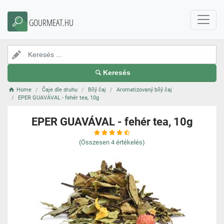
GOURMEAT.HU
Keresés
Home
Čaje dle druhu
Bílý čaj
Aromatizovaný bílý čaj
EPER GUAVÁVAL - fehér tea, 10g
EPER GUAVÁVAL - fehér tea, 10g
(Összesen
4
értékelés)