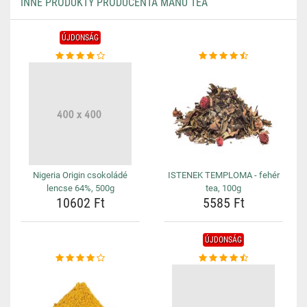
INNE PRODUKTY PRODUCENTA MANU TEA
ÚJDONSÁG
Nigeria Origin csokoládé
ISTENEK TEMPLOMA - fehér
lencse 64%, 500g
tea, 100g
10602 Ft
5585 Ft
ÚJDONSÁG