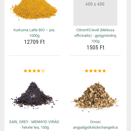
Kurkuma Latte BIO – por,
Citromfű levél (Melissa
1000g
officinalis) - gyógynövény,
12709 Ft
100g
1505 Ft
EARL GREY - MENNYEI VIRÁG
Orvosi
- fekete tea, 100g
angyalgyökér(Archangelica