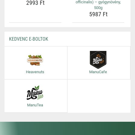
2993 Ft
officinalis) – gyógynövény,
500g
5987 Ft
KEDVENC E-BOLTOK
Heavenuts
ManuCafe
ManuTea