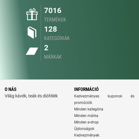
7016
TERMÉKEK
128
KATEGÓRIÁK
2
MÁRKÁK
O NÁS
INFORMÁCIÓ
Világ kávék, teák és diófélék
Kedvezményes kuponok és
promóciók
Minden kategória
Minden márka
Minden e-shop
Újdonságok
Kedvezmények