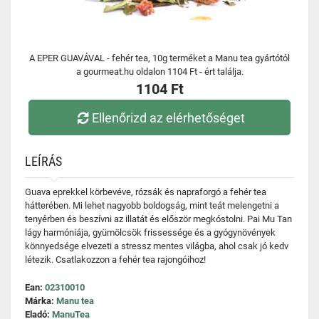
A EPER GUAVÁVAL - fehér tea, 10g terméket a Manu tea gyártótól
a gourmeat.hu oldalon 1104 Ft - ért találja.
1104 Ft
Ellenőrizd az elérhetőséget
LEÍRÁS
Guava eprekkel körbevéve, rózsák és napraforgó a fehér tea
hátterében. Mi lehet nagyobb boldogság, mint teát melengetni a
tenyérben és beszívni az illatát és először megkóstolni. Pai Mu Tan
lágy harmóniája, gyümölcsök frissessége és a gyógynövények
könnyedsége elvezeti a stressz mentes világba, ahol csak jó kedv
létezik. Csatlakozzon a fehér tea rajongóihoz!
Ean:
02310010
Márka:
Manu tea
Eladó:
ManuTea