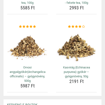
tea, 100g
- fekete tea, 100g
5585 Ft
2993 Ft
Orvosi
Kasvirág (Echinacea
angyalgyökér(Archangelica
purpurea) gyökér –
officinalis) – gyógynövény,
gyógynövény, 50g
2191 Ft
500g
5987 Ft