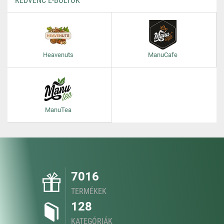
KEDVENC E-BOLTOK
Heavenuts
ManuCafe
ManuTea
7016
TERMÉKEK
128
KATEGÓRIÁK