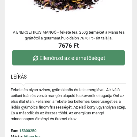
A ENERGETIKUS MANGÓ - fekete tea, 250g terméket a Manu tea
gyártótól a gourmeat.hu oldalon 7676 Ft - ért találja.
7676 Ft
Ellenőrizd az elérhetőséget
LEÍRÁS
Fekete és olyan színes, gyümölcsös és tele energiával. A kiváló
ceiloni teán és vonzó mangón alapuló teakeverék elragadja Önt az
első illat után. Felismeri a fekete tea kellemes keserűségét és a
lédús gyümölcs finom frissességét. Az első korty ugyanolyan szép.
És a második és az összes többi. Az energikus mangó
mindennapos élményt és örömet okoz.
Ean:
15800250
Márka:
Manu tea