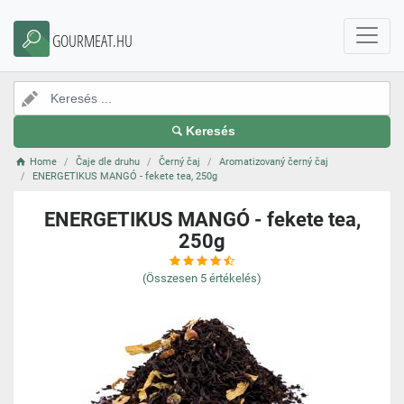
GOURMEAT.HU
Keresés
Home
Čaje dle druhu
Černý čaj
Aromatizovaný černý čaj
ENERGETIKUS MANGÓ - fekete tea, 250g
ENERGETIKUS MANGÓ - fekete tea,
250g
(Összesen
5
értékelés)