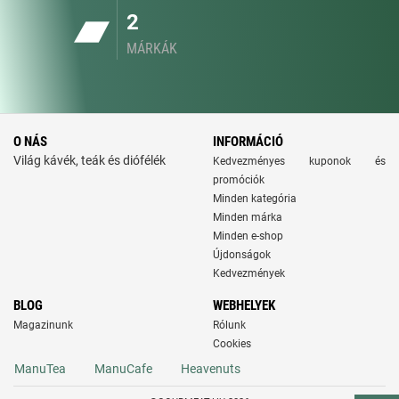
2
MÁRKÁK
O NÁS
INFORMÁCIÓ
Világ kávék, teák és diófélék
Kedvezményes kuponok és
promóciók
Minden kategória
Minden márka
Minden e-shop
Újdonságok
Kedvezmények
BLOG
WEBHELYEK
Magazinunk
Rólunk
Cookies
ManuTea
ManuCafe
Heavenuts