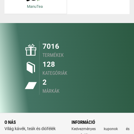
ManuTea
7016
TERMÉKEK
128
KATEGÓRIÁK
2
MÁRKÁK
O NÁS
INFORMÁCIÓ
Világ kávék, teák és diófélék
Kedvezményes kuponok és