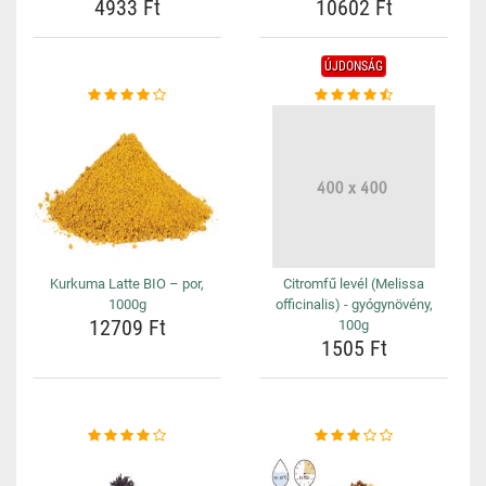
4933 Ft
10602 Ft
ÚJDONSÁG
Kurkuma Latte BIO – por,
Citromfű levél (Melissa
1000g
officinalis) - gyógynövény,
12709 Ft
100g
1505 Ft