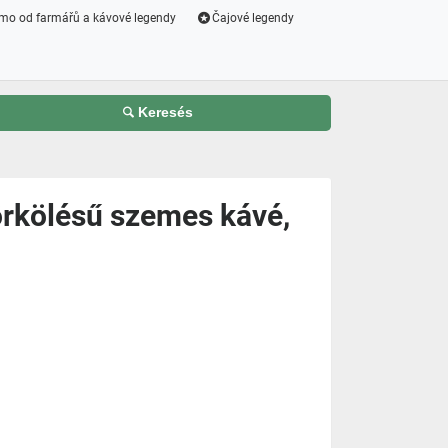
mo od farmářů a kávové legendy
Čajové legendy
Keresés
örkölésű szemes kávé,