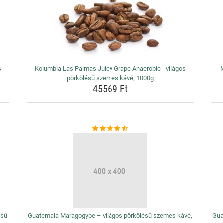
s
Kolumbia Las Palmas Juicy Grape Anaerobic - világos
M
pörkölésű szemes kávé, 1000g
45569 Ft
ésű
Guatemala Maragogype – világos pörkölésű szemes kávé,
Gua