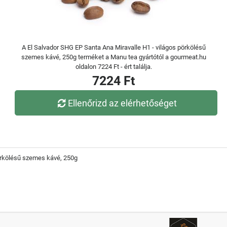
A El Salvador SHG EP Santa Ana Miravalle H1 - világos pörkölésű
szemes kávé, 250g terméket a Manu tea gyártótól a gourmeat.hu
oldalon 7224 Ft - ért találja.
7224 Ft
Ellenőrizd az elérhetőséget
pörkölésű szemes kávé, 250g