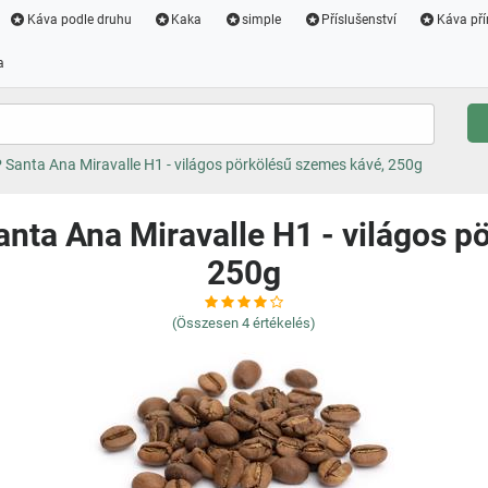
Káva podle druhu
Kaka
simple
Příslušenství
Káva pří
a
 Santa Ana Miravalle H1 - világos pörkölésű szemes kávé, 250g
anta Ana Miravalle H1 - világos p
250g
(Összesen
4
értékelés)