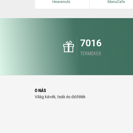
Heavenuts
ManuCafe
7016
TERMÉKEK
O NÁS
Világ kávék, teák és diófélék