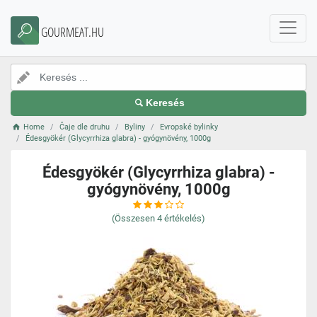
GOURMEAT.HU
Keresés
Home
Čaje dle druhu
Byliny
Evropské bylinky
Édesgyökér (Glycyrrhiza glabra) - gyógynövény, 1000g
Édesgyökér (Glycyrrhiza glabra) -
gyógynövény, 1000g
(Összesen
4
értékelés)