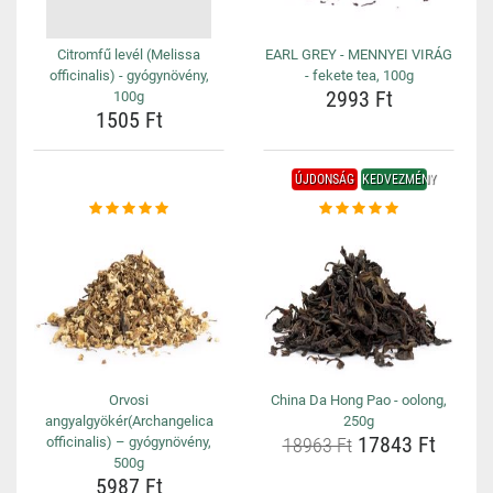
Citromfű levél (Melissa
EARL GREY - MENNYEI VIRÁG
officinalis) - gyógynövény,
- fekete tea, 100g
2993 Ft
100g
1505 Ft
ÚJDONSÁG
KEDVEZMÉNY
Orvosi
China Da Hong Pao - oolong,
angyalgyökér(Archangelica
250g
17843 Ft
officinalis) – gyógynövény,
18963 Ft
500g
5987 Ft