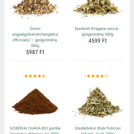
Orvosi
Eperlevél (Fragaria vesca) -
angyalgyökér(Archangelica
gyógynövény, 500g
4599 Ft
officinalis) – gyógynövény,
500g
5987 Ft
SZIBÉRIAI CHAGA BIO gomba
Szederbokor (Rubi fruticosi
(Inonotus obliquus) por, 500g
folium) - levél, 250g