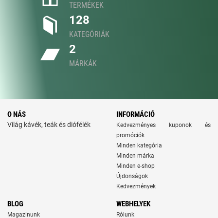
TERMÉKEK
128
KATEGÓRIÁK
2
MÁRKÁK
O NÁS
INFORMÁCIÓ
Világ kávék, teák és diófélék
Kedvezményes kuponok és
promóciók
Minden kategória
Minden márka
Minden e-shop
Újdonságok
Kedvezmények
BLOG
WEBHELYEK
Magazinunk
Rólunk