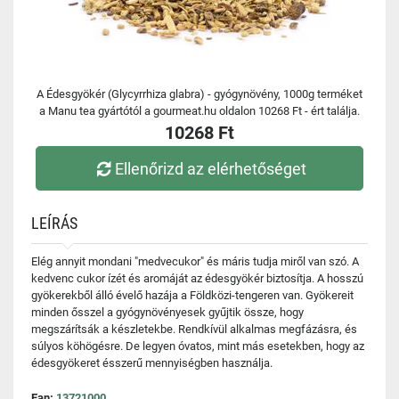
A Édesgyökér (Glycyrrhiza glabra) - gyógynövény, 1000g terméket
a Manu tea gyártótól a gourmeat.hu oldalon 10268 Ft - ért találja.
10268 Ft
Ellenőrizd az elérhetőséget
LEÍRÁS
Elég annyit mondani "medvecukor" és máris tudja miről van szó. A
kedvenc cukor ízét és aromáját az édesgyökér biztosítja. A hosszú
gyökerekből álló évelő hazája a Földközi-tengeren van. Gyökereit
minden ősszel a gyógynövényesek gyűjtik össze, hogy
megszárítsák a készletekbe. Rendkívül alkalmas megfázásra, és
súlyos köhögésre. De legyen óvatos, mint más esetekben, hogy az
édesgyökeret ésszerű mennyiségben használja.
Ean:
13721000