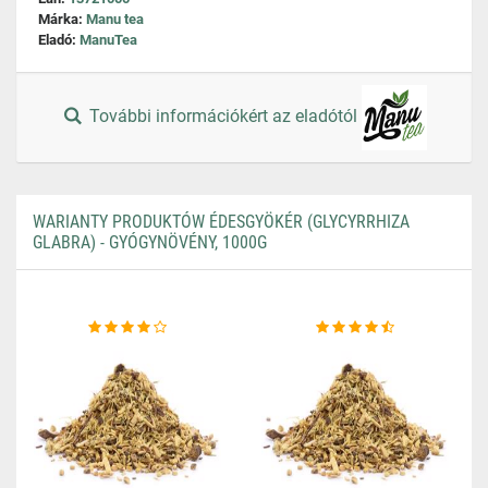
Márka:
Manu tea
Eladó:
ManuTea
További információkért az eladótól
WARIANTY PRODUKTÓW ÉDESGYÖKÉR (GLYCYRRHIZA
GLABRA) - GYÓGYNÖVÉNY, 1000G