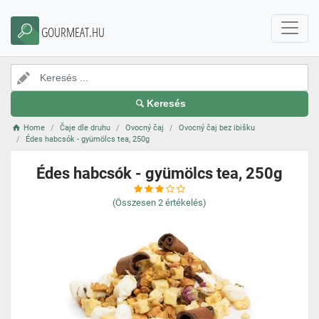
GOURMEAT.HU
Keresés
Home
Čaje dle druhu
Ovocný čaj
Ovocný čaj bez ibišku
Édes habcsók - gyümölcs tea, 250g
Édes habcsók - gyümölcs tea, 250g
(Összesen
2
értékelés)