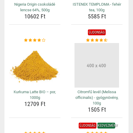
Nigeria Origin csokoládé
ISTENEK TEMPLOMA - fehér
lencse 64%, 500g
tea, 100g
10602 Ft
5585 Ft
ÚJDONSÁG
Kurkuma Latte BIO – por,
Citromfű levél (Melissa
1000g
officinalis) - gyógynövény,
12709 Ft
100g
1505 Ft
ÚJDONSÁG
KEDVEZMÉNY