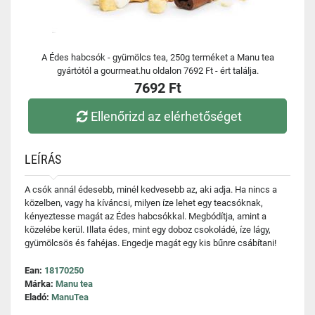
A Édes habcsók - gyümölcs tea, 250g terméket a Manu tea
gyártótól a gourmeat.hu oldalon 7692 Ft - ért találja.
7692 Ft
Ellenőrizd az elérhetőséget
LEÍRÁS
A csók annál édesebb, minél kedvesebb az, aki adja. Ha nincs a
közelben, vagy ha kíváncsi, milyen íze lehet egy teacsóknak,
kényeztesse magát az Édes habcsókkal. Megbódítja, amint a
közelébe kerül. Illata édes, mint egy doboz csokoládé, íze lágy,
gyümölcsös és fahéjas. Engedje magát egy kis bűnre csábítani!
Ean:
18170250
Márka:
Manu tea
Eladó:
ManuTea