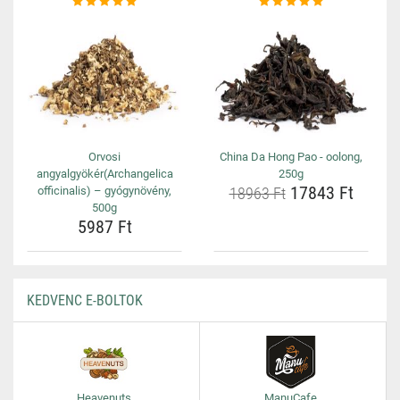
Orvosi
China Da Hong Pao - oolong,
angyalgyökér(Archangelica
250g
17843 Ft
officinalis) – gyógynövény,
18963 Ft
500g
5987 Ft
KEDVENC E-BOLTOK
Heavenuts
ManuCafe