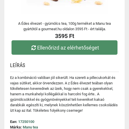
A Édes élvezet - gyümölcs tea, 100g terméket a Manu tea
gyártótól a gourmeat.hu oldalon 3595 Ft - ért találja.
3595 Ft
Ellenőrizd az elérhetőséget
LEÍRÁS
Ez a kombináció valóban jól sikerült. Ha szereti a pillecukorkát és
vajas sütiket, akkor örvendezzen. A z Édes élvezet teában olyan
tökéletesen keverednek az ízeik, hogy nem csak a gyerekekkel,
hanem a munkahelyi kollégákkal is harcolni fog érte.. A
gyümölcsökkel és gyógynövényekkel teli keveréket kakaó
darabkák egészíti ki, melynek köszönhetően kellemes csokoládés
ízt kap az ital. Tökéletes folyékony csemege!
Ean:
17250100
Márka:
Manu tea