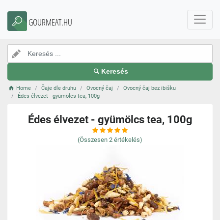
GOURMEAT.HU
Keresés
Home
Čaje dle druhu
Ovocný čaj
Ovocný čaj bez ibišku
Édes élvezet - gyümölcs tea, 100g
Édes élvezet - gyümölcs tea, 100g
(Összesen
2
értékelés)