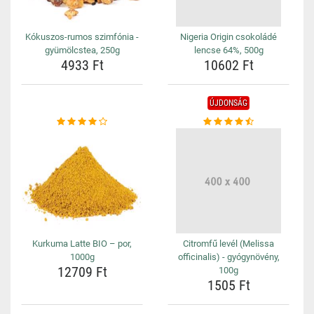
Kókuszos-rumos szimfónia -
Nigeria Origin csokoládé
gyümölcstea, 250g
lencse 64%, 500g
4933 Ft
10602 Ft
ÚJDONSÁG
Kurkuma Latte BIO – por,
Citromfű levél (Melissa
1000g
officinalis) - gyógynövény,
12709 Ft
100g
1505 Ft