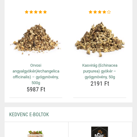
Orvosi
Kasvirág (Echinacea
angyalgyökér(Archangelica
purpurea) gyökér –
officinalis) – gyógynövény,
gyógynövény, 50g
2191 Ft
500g
5987 Ft
KEDVENC E-BOLTOK