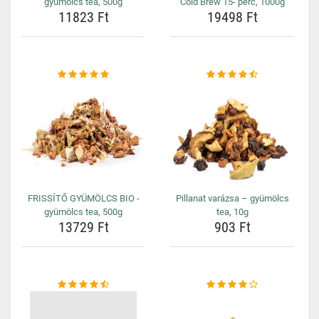
gyümölcs tea, 500g
Cold Brew 15- perc, 1000g
11823 Ft
19498 Ft
FRISSÍTŐ GYÜMÖLCS BIO -
Pillanat varázsa – gyümölcs
gyümölcs tea, 500g
tea, 10g
13729 Ft
903 Ft