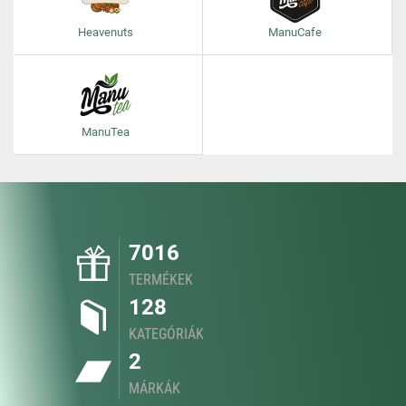
Heavenuts
ManuCafe
ManuTea
7016
TERMÉKEK
128
KATEGÓRIÁK
2
MÁRKÁK