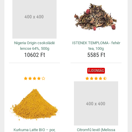
Nigeria Origin csokoládé
ISTENEK TEMPLOMA - fehér
lencse 64%, 500g
tea, 100g
10602 Ft
5585 Ft
ÚJDONSÁG
Kurkuma Latte BIO – por,
Citromfű levél (Melissa