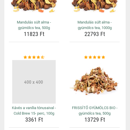
Mandulás sült alma -
Mandulás sült alma -
gyümölcs tea, 500g
gyümölcs tea, 1000g
11823 Ft
22793 Ft
Kávés a vanília tónusaival -
FRISSÍTŐ GYÜMÖLCS BIO -
Cold Brew 15- perc, 100g
gyümölcs tea, 500g
3361 Ft
13729 Ft