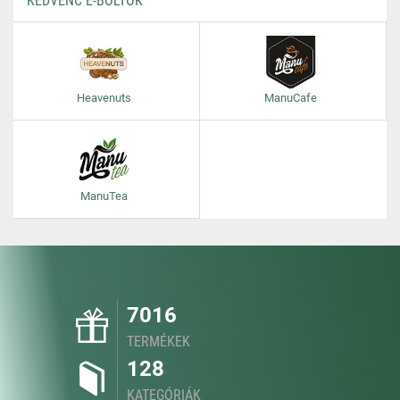
KEDVENC E-BOLTOK
Heavenuts
ManuCafe
ManuTea
7016
TERMÉKEK
128
KATEGÓRIÁK