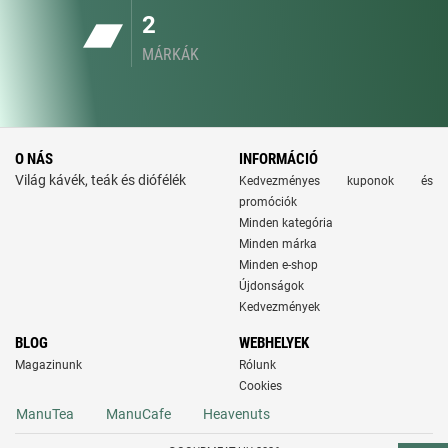
2
MÁRKÁK
O NÁS
INFORMÁCIÓ
Világ kávék, teák és diófélék
Kedvezményes kuponok és
promóciók
Minden kategória
Minden márka
Minden e-shop
Újdonságok
Kedvezmények
BLOG
WEBHELYEK
Magazinunk
Rólunk
Cookies
ManuTea
ManuCafe
Heavenuts