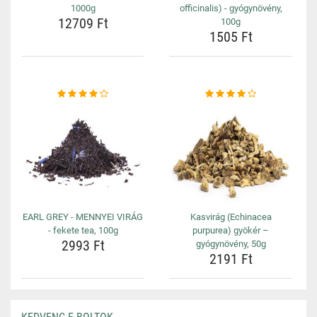
1000g
officinalis) - gyógynövény,
12709 Ft
100g
1505 Ft
EARL GREY - MENNYEI VIRÁG
Kasvirág (Echinacea
- fekete tea, 100g
purpurea) gyökér –
2993 Ft
gyógynövény, 50g
2191 Ft