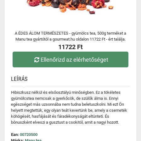
A ÉDES ÁLOM TERMÉSZETES - gyümölcs tea, 500g terméket a
Manu tea gyártótól a gourmeat.hu oldalon 11722 Ft - ért találja.
11722 Ft
Ellenőrizd az elérhetőséget
LEÍRÁS
Hibiszkusz nélkül és elsőosztályú minőségben. Ez a tökéletes
gyümölcstea nemcsak a gyerkőcök, de szülők álma is. Ennyi
egészséget más uzsonnába nem tudna beletuszkolni. Mi ezt Ön
helyett megtettük, egy olyan teát kevertünk be, amely a csemeték
köhögését, hasfájását és fáradékonyságát eltünteti. És
bónuszként elveszi a gusztust a csokitól, amit a nagyi hozott.
Ean:
00720500
Márka:
Manu tea