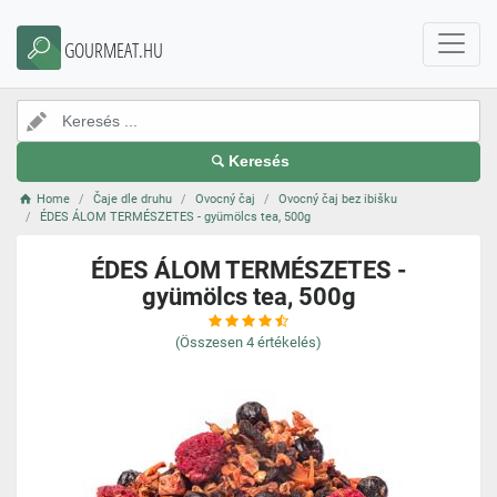
GOURMEAT.HU
Keresés
Home
Čaje dle druhu
Ovocný čaj
Ovocný čaj bez ibišku
ÉDES ÁLOM TERMÉSZETES - gyümölcs tea, 500g
ÉDES ÁLOM TERMÉSZETES -
gyümölcs tea, 500g
(Összesen
4
értékelés)