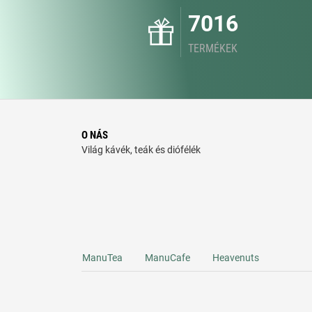
7016
TERMÉKEK
O NÁS
Világ kávék, teák és diófélék
ManuTea
ManuCafe
Heavenuts