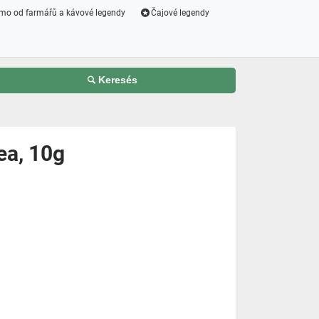
mo od farmářů a kávové legendy
Čajové legendy
Keresés
ea, 10g