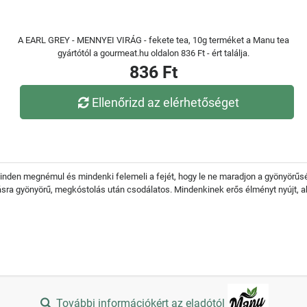
A EARL GREY - MENNYEI VIRÁG - fekete tea, 10g terméket a Manu tea
gyártótól a gourmeat.hu oldalon 836 Ft - ért találja.
836 Ft
Ellenőrizd az elérhetőséget
t, minden megnémul és mindenki felemeli a fejét, hogy le ne maradjon a gyönyörűs
ásra gyönyörű, megkóstolás után csodálatos. Mindenkinek erős élményt nyújt, aki ny
További információkért az eladótól