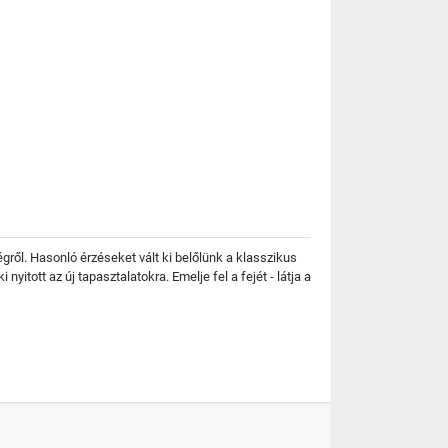
égről. Hasonló érzéseket vált ki belőlünk a klasszikus
itott az új tapasztalatokra. Emelje fel a fejét - látja a