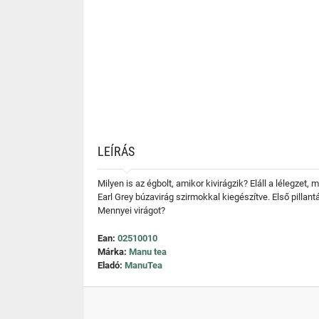
LEÍRÁS
Milyen is az égbolt, amikor kivirágzik? Eláll a lélegze
Earl Grey búzavirág szirmokkal kiegészítve. Első pillant
Mennyei virágot?
Ean:
02510010
Márka:
Manu tea
Eladó:
ManuTea