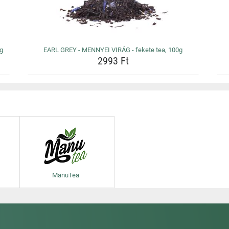
0g
EARL GREY - MENNYEI VIRÁG - fekete tea, 100g
2993 Ft
ManuTea