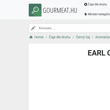
Čaje dle druhu
GOURMEAT.HU
Minden kategóri
Home
Čaje dle druhu
Černý čaj
Aromatizo
EARL G