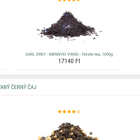
EARL GREY - MENNYEI VIRÁG - fekete tea, 1000g
17140 Ft
VANÝ ČERNÝ ČAJ