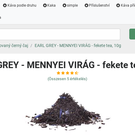
Káva podle druhu
Kaka
simple
Příslušenství
Káva pří
a
vaný černý čaj
EARL GREY - MENNYEI VIRÁG - fekete tea, 10g
REY - MENNYEI VIRÁG - fekete t
(Összesen
5
értékelés)