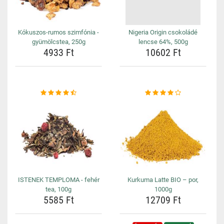
Kókuszos-rumos szimfónia -
Nigeria Origin csokoládé
gyümölcstea, 250g
lencse 64%, 500g
4933 Ft
10602 Ft
ISTENEK TEMPLOMA - fehér
Kurkuma Latte BIO – por,
tea, 100g
1000g
5585 Ft
12709 Ft