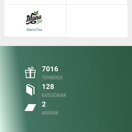
ManuTea
7016
TERMÉKEK
128
KATEGÓRIÁK
2
MÁRKÁK