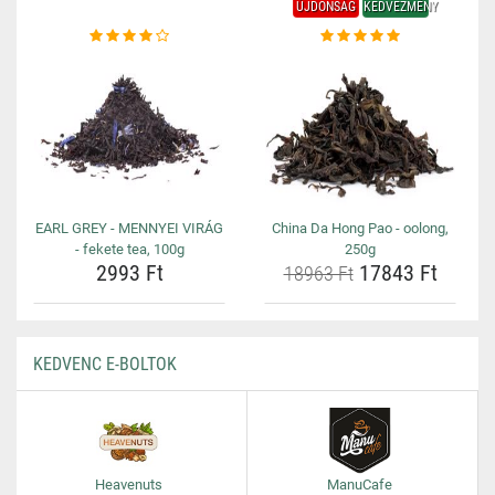
ÚJDONSÁG
KEDVEZMÉNY
EARL GREY - MENNYEI VIRÁG
China Da Hong Pao - oolong,
- fekete tea, 100g
250g
2993 Ft
17843 Ft
18963 Ft
KEDVENC E-BOLTOK
Heavenuts
ManuCafe