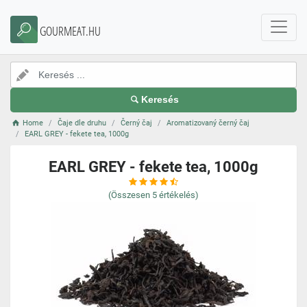
GOURMEAT.HU
Keresés
Home
Čaje dle druhu
Černý čaj
Aromatizovaný černý čaj
EARL GREY - fekete tea, 1000g
EARL GREY - fekete tea, 1000g
(Összesen
5
értékelés)