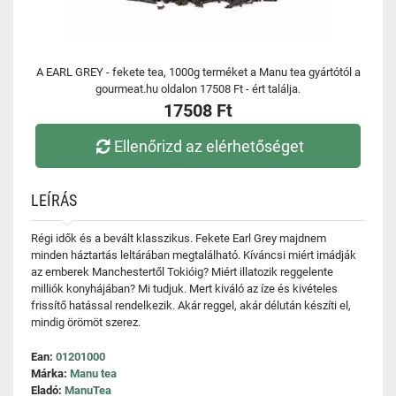
A EARL GREY - fekete tea, 1000g terméket a Manu tea gyártótól a
gourmeat.hu oldalon 17508 Ft - ért találja.
17508 Ft
Ellenőrizd az elérhetőséget
LEÍRÁS
Régi idők és a bevált klasszikus. Fekete Earl Grey majdnem
minden háztartás leltárában megtalálható. Kíváncsi miért imádják
az emberek Manchestertől Tokióig? Miért illatozik reggelente
milliók konyhájában? Mi tudjuk. Mert kiváló az íze és kivételes
frissítő hatással rendelkezik. Akár reggel, akár délután készíti el,
mindig örömöt szerez.
Ean:
01201000
Márka:
Manu tea
Eladó:
ManuTea