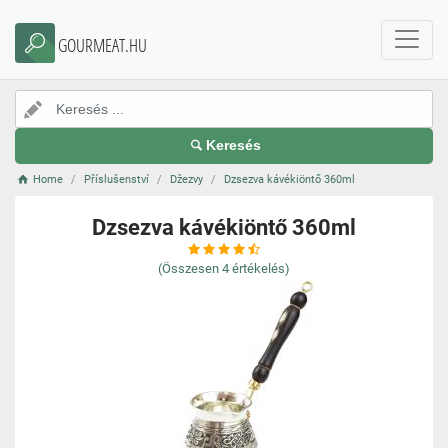
GOURMEAT.HU
Keresés
Home
Příslušenství
Džezvy
Dzsezva kávékiöntő 360ml
Dzsezva kávékiöntő 360ml
(Összesen
4
értékelés)