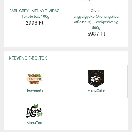
EARL GREY - MENNYEI VIRÁG
Orvosi
- fekete tea, 100g
angyalgyökér(Archangelica
2993 Ft
officinalis) – gyógynövény,
500g
5987 Ft
KEDVENC E-BOLTOK
Heavenuts
ManuCafe
ManuTea