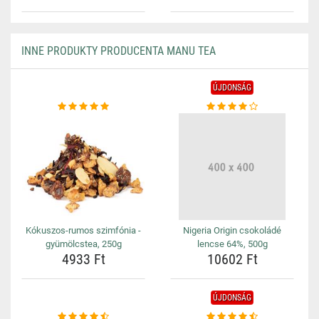
INNE PRODUKTY PRODUCENTA MANU TEA
ÚJDONSÁG
Kókuszos-rumos szimfónia -
Nigeria Origin csokoládé
gyümölcstea, 250g
lencse 64%, 500g
4933 Ft
10602 Ft
ÚJDONSÁG