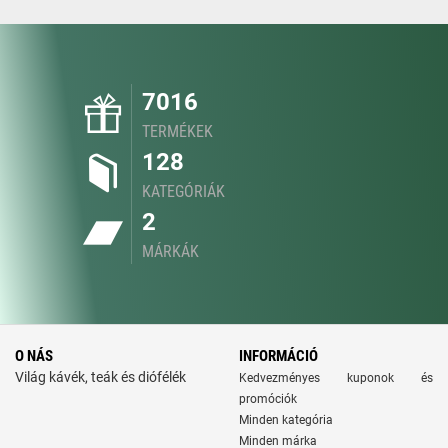
7016
TERMÉKEK
128
KATEGÓRIÁK
2
MÁRKÁK
O NÁS
INFORMÁCIÓ
Világ kávék, teák és diófélék
Kedvezményes kuponok és
promóciók
Minden kategória
Minden márka