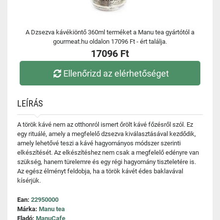
A Dzsezva kávékiöntő 360ml terméket a Manu tea gyártótól a
gourmeat.hu oldalon 17096 Ft - ért találja.
17096 Ft
Ellenőrizd az elérhetőséget
LEÍRÁS
A török kávé nem az otthonról ismert őrölt kávé főzésről szól. Ez
egy rituálé, amely a megfelelő dzsezva kiválasztásával kezdődik,
amely lehetővé teszi a kávé hagyományos módszer szerinti
elkészítését. Az elkészítéshez nem csak a megfelelő edényre van
szükség, hanem türelemre és egy régi hagyomány tiszteletére is.
Az egész élményt feldobja, ha a török kávét édes baklavával
kísérjük.
Ean:
22950000
Márka:
Manu tea
Eladó:
ManuCafe