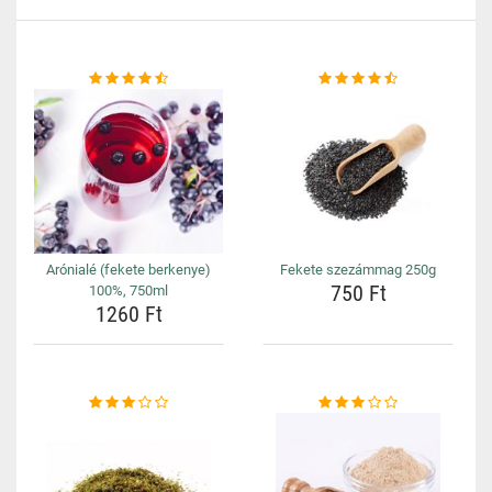
Arónialé (fekete berkenye)
Fekete szezámmag 250g
750 Ft
100%, 750ml
1260 Ft