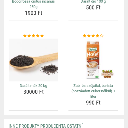
Bodorrózsa cistus incanus
Darált dió 100 g
500 Ft
250g
1900 Ft
Darált mák 20 kg
Zab- és szójaital, barista
30000 Ft
(hozzáadott cukor nélkül) 1
liter
990 Ft
INNE PRODUKTY PRODUCENTA OSTATNÍ