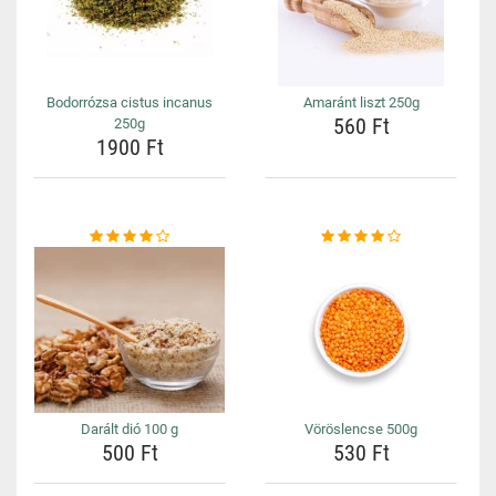
Bodorrózsa cistus incanus
Amaránt liszt 250g
560 Ft
250g
1900 Ft
Darált dió 100 g
Vöröslencse 500g
500 Ft
530 Ft