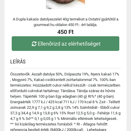
A Dupla kakaós datolyaszelet 40g terméket a Ostatní gyártótól a
gourmeat.hu oldalon 450 Ft - ért találja.
450 Ft
Ellenőrizd az elérhetőséget
LEÍRÁS
Összetevők: Aszalt datolya 50%, Diópaszta 19%, Nyers kakaó 17%
, Mogyoró 7%, Kakaó csökkentett zsírtartalommal 7%. 100%-ban
természetes: Hozzáadott cukor nélkül készült - csak természetben
előforduló cukrokat tartalmaz. Tárolása: Tárolja száraz és hűvös
helyen. Tápérték 100 g-ban Egy adagban (40 g) RI%* (40 g-ban)
Energiaérték 1777 kJ / 425 kcal 711 kJ / 170 kcal 8 % Zsír - Telített
zsírsavak 22,9 g 7,1 g 9,2 g 2,8 g 13% 14% Szénhidrát - Ebből cukor
37,3 g 34,4 g 14,9 g 13,8 g 6% 15% Rost 12,5 g 5,0 g - Fehérje 11,6 g
4,7 g 9 % Só** 0,1 g 0,05 g 1 % Minimális eltérések lehetségesek.
** Só kizárólag természetes forrásból. * RI - Átlagos felnőtt
referencia beviteli érték (8400kJ / 2000kcal). Lehetséges