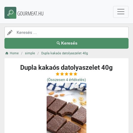
GOURMEAT.HU
Keresés
Home
simple
Dupla kakaós datolyaszelet 40g
Dupla kakaós datolyaszelet 40g
(Összesen
4
értékelés)