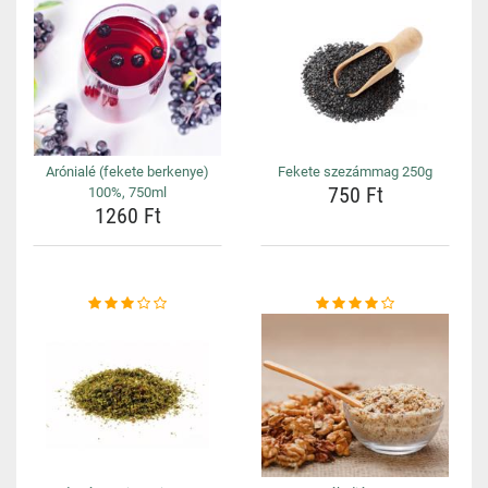
Arónialé (fekete berkenye)
Fekete szezámmag 250g
750 Ft
100%, 750ml
1260 Ft