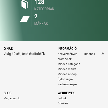
128
KATEGÓRIÁK
2
MÁRKÁK
O NÁS
INFORMÁCIÓ
Világ kávék, teák és diófélék
Kedvezményes kuponok és
promóciók
Minden kategória
Minden márka
Minden e-shop
Újdonságok
Kedvezmények
BLOG
WEBHELYEK
Magazinunk
Rólunk
Cookies