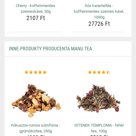
Cherry - koffeinmentes
Sós karamellás -
szemeskávé, 50g
koffeinmentes szemes kávé,
2107 Ft
1000g
27726 Ft
INNE PRODUKTY PRODUCENTA MANU TEA
Kókuszos-rumos szimfónia -
ISTENEK TEMPLOMA - fehér
gyümölcstea, 250g
tea, 100g