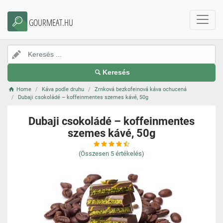
GOURMEAT.HU
Keresés
Home
Káva podle druhu
Zrnková bezkofeinová káva ochucená
Dubaji csokoládé – koffeinmentes szemes kávé, 50g
Dubaji csokoládé – koffeinmentes
szemes kávé, 50g
(Összesen
5
értékelés)