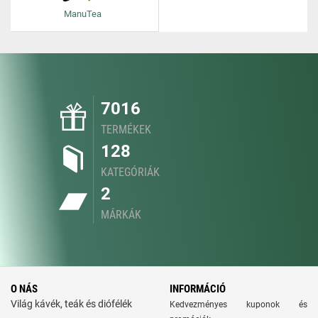
ManuTea
7016
TERMÉKEK
128
KATEGÓRIÁK
2
MÁRKÁK
O NÁS
INFORMÁCIÓ
Világ kávék, teák és diófélék
Kedvezményes kuponok és