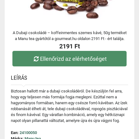
A Dubaji csokoládé – koffeinmentes szemes kávé, 50g terméket
a Manu tea gyártótól a gourmeat.hu oldalon 2191 Ft - ért találja.
2191 Ft
Ellenőrizd az elérhetőséget
LEÍRÁS
Biztosan hallott már a dubaji csokoládéról. De készüljön fel arra,
hogy egy teljesen más formája fogja meglepni. Ezúttal nem a
hagyományos formában, hanem egy csésze forró kávéban. Az ízek
robbanását élheti át, tele dubaji csokoládéval, ropogós pisztáciával
és finom kávéval. Egy váratlan kombináció, amely egy hétköznapi
napot olyan pillanattá változtat, amelyre újra és újra vágyni fog.
Ean:
24100050
Márka:
Manu tea