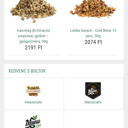
Kasvirág (Echinacea
Lédús barack - Cold Brew 15
purpurea) gyökér –
perc, 50g
2074 Ft
gyógynövény, 50g
2191 Ft
KEDVENC E-BOLTOK
Heavenuts
ManuCafe