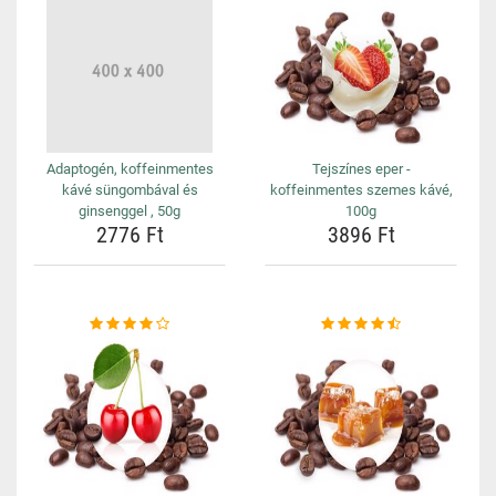
Adaptogén, koffeinmentes
Tejszínes eper -
kávé süngombával és
koffeinmentes szemes kávé,
ginsenggel , 50g
100g
2776 Ft
3896 Ft