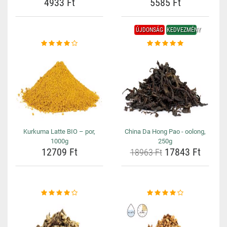
4933 Ft
5585 Ft
ÚJDONSÁG
KEDVEZMÉNY
Kurkuma Latte BIO – por,
China Da Hong Pao - oolong,
1000g
250g
12709 Ft
17843 Ft
18963 Ft