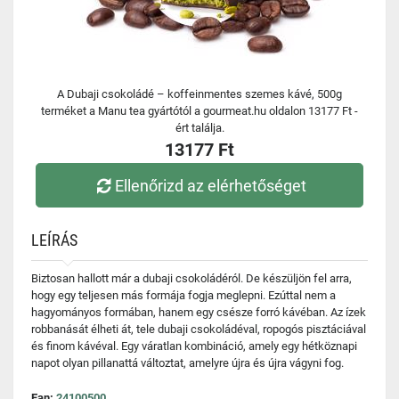
A Dubaji csokoládé – koffeinmentes szemes kávé, 500g
terméket a Manu tea gyártótól a gourmeat.hu oldalon 13177 Ft -
ért találja.
13177 Ft
Ellenőrizd az elérhetőséget
LEÍRÁS
Biztosan hallott már a dubaji csokoládéról. De készüljön fel arra,
hogy egy teljesen más formája fogja meglepni. Ezúttal nem a
hagyományos formában, hanem egy csésze forró kávéban. Az ízek
robbanását élheti át, tele dubaji csokoládéval, ropogós pisztáciával
és finom kávéval. Egy váratlan kombináció, amely egy hétköznapi
napot olyan pillanattá változtat, amelyre újra és újra vágyni fog.
Ean:
24100500