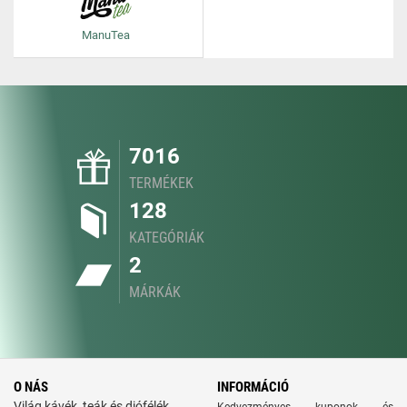
ManuTea
7016
TERMÉKEK
128
KATEGÓRIÁK
2
MÁRKÁK
O NÁS
INFORMÁCIÓ
Világ kávék, teák és diófélék