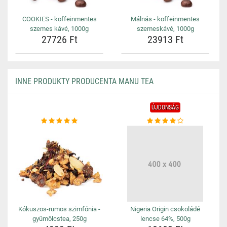
COOKIES - koffeinmentes
Málnás - koffeinmentes
szemes kávé, 1000g
szemeskávé, 1000g
27726 Ft
23913 Ft
INNE PRODUKTY PRODUCENTA MANU TEA
ÚJDONSÁG
Kókuszos-rumos szimfónia -
Nigeria Origin csokoládé
gyümölcstea, 250g
lencse 64%, 500g