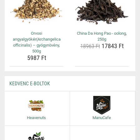
Orvosi
China Da Hong Pao - oolong,
angyalgyökér(Archangelica
250g
17843 Ft
officinalis) – gyógynövény,
18963 Ft
500g
5987 Ft
KEDVENC E-BOLTOK
Heavenuts
ManuCafe