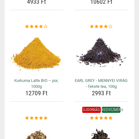
4933 Ft
10602 Ft
Kurkuma Latte BIO – por,
EARL GREY - MENNYEI VIRÁG
1000g
- fekete tea, 100g
12709 Ft
2993 Ft
ÚJDONSÁG
KEDVEZMÉNY