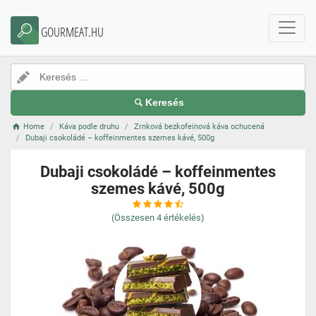
GOURMEAT.HU
Keresés
Home
Káva podle druhu
Zrnková bezkofeinová káva ochucená
Dubaji csokoládé – koffeinmentes szemes kávé, 500g
Dubaji csokoládé – koffeinmentes
szemes kávé, 500g
(Összesen
4
értékelés)