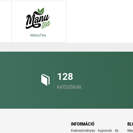
ManuTea
128
KATEGÓRIÁK
INFORMÁCIÓ
BL
Kedvezményes kuponok és
Ma