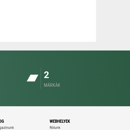
2
MÁRKÁK
OG
WEBHELYEK
gazinunk
Rólunk