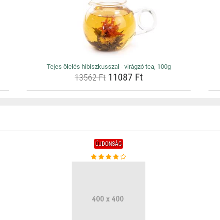
Tejes ölelés hibiszkusszal - virágzó tea, 100g
11087 Ft
13562 Ft
ÚJDONSÁG