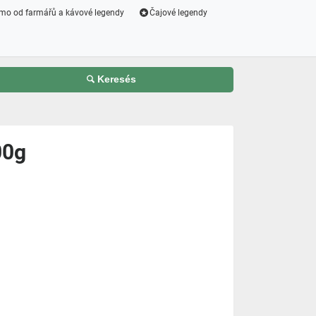
mo od farmářů a kávové legendy
Čajové legendy
Keresés
00g