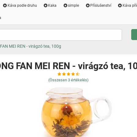
Káva podle druhu
Kaka
simple
Příslušenství
Káva pří
a
AN MEI REN - virágzó tea, 100g
NG FAN MEI REN - virágzó tea, 1
(Összesen
3
értékelés)