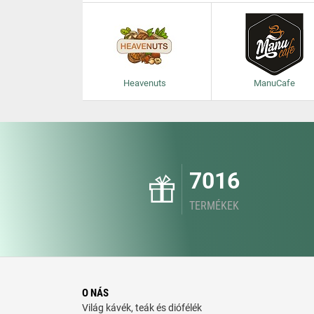
Heavenuts
ManuCafe
7016
TERMÉKEK
O NÁS
Világ kávék, teák és diófélék