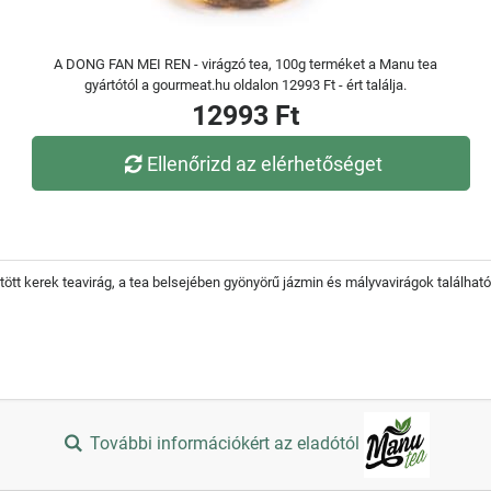
A DONG FAN MEI REN - virágzó tea, 100g terméket a Manu tea
gyártótól a gourmeat.hu oldalon 12993 Ft - ért találja.
12993 Ft
Ellenőrizd az elérhetőséget
tött kerek teavirág, a tea belsejében gyönyörű jázmin és mályvavirágok találhat
További információkért az eladótól