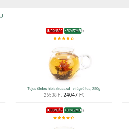
AJ
ÚJDONSÁG
KEDVEZMÉNY
Tejes ölelés hibiszkusszal - virágzó tea, 250g
24047 Ft
26538 Ft
ÚJDONSÁG
KEDVEZMÉNY