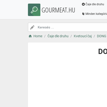
Čaje dle druhu
GOURMEAT.HU
Minden kategóri
Home
Čaje dle druhu
Kvetoucí čaj
DONG F
DO