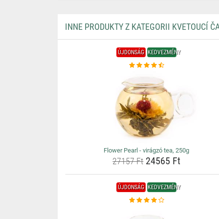
INNE PRODUKTY Z KATEGORII KVETOUCÍ Č
ÚJDONSÁG
KEDVEZMÉNY
Flower Pearl - virágzó tea, 250g
24565 Ft
27157 Ft
ÚJDONSÁG
KEDVEZMÉNY